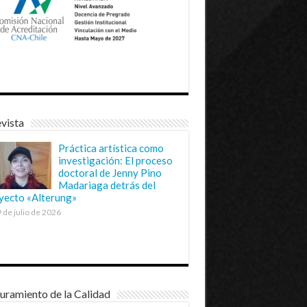
vista
Práctica artística como
investigación: El proceso
doctoral de Jenny Pino
Madariaga detrás del
yecto «Alterung»
 de julio de 2026
uramiento de la Calidad