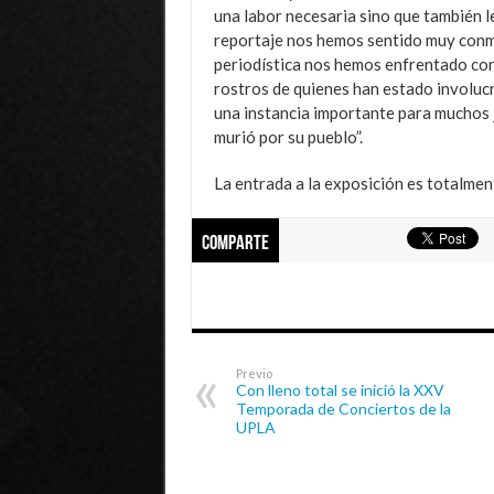
una labor necesaria sino que también le
reportaje nos hemos sentido muy conmo
periodística nos hemos enfrentado con
rostros de quienes han estado involuc
una instancia importante para muchos j
murió por su pueblo”.
La entrada a la exposición es totalmen
Comparte
Previo
Con lleno total se inició la XXV
Temporada de Conciertos de la
UPLA