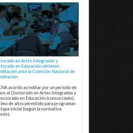
torado en Artes Integradas y
torado en Educación obtienen
editación ante la Comisión Nacional de
editación
CNA acordó acreditar por un periodo de
ños al Doctorado en Artes Integradas y
Doctorado en Educación (consorciado),
imo de años permitido para programas
etapa inicial (según la normativa
ente).