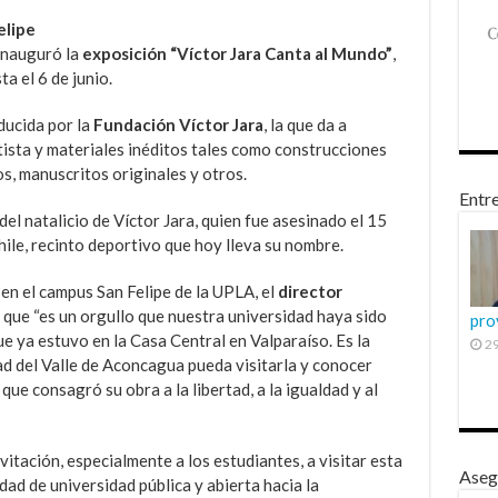
elipe
inauguró la
exposición “Víctor Jara Canta al Mundo”
,
a el 6 de junio.
ducida por la
Fundación Víctor Jara
, la que da a
ista y materiales inéditos tales como construcciones
s, manuscritos originales y otros.
Entre
l natalicio de Víctor Jara, quien fue asesinado el 15
ile, recinto deportivo que hoy lleva su nombre.
en el campus San Felipe de la UPLA, el
director
que “es un orgullo que nuestra universidad haya sido
pro
e ya estuvo en la Casa Central en Valparaíso. Es la
29
d del Valle de Aconcagua pueda visitarla y conocer
ue consagró su obra a la libertad, a la igualdad y al
itación, especialmente a los estudiantes, a visitar esta
Aseg
dad de universidad pública y abierta hacia la