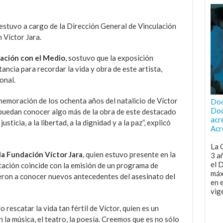
 estuvo a cargo de la Dirección General de Vinculación
 Víctor Jara.
ación con el Medio
, sostuvo que la exposición
ancia para recordar la vida y obra de este artista,
onal.
memoración de los ochenta años del natalicio de Víctor
Doc
Doc
 puedan conocer algo más de la obra de este destacado
acr
usticia, a la libertad, a la dignidad y a la paz”, explicó
Acr
La 
 la Fundación Víctor Jara
, quien estuvo presente en la
3 a
el 
tación coincide con la emisión de un programa de
máx
ieron a conocer nuevos antecedentes del asesinato del
en 
vig
escatar la vida tan fértil de Víctor, quien es un
 la música, el teatro, la poesía. Creemos que es no sólo