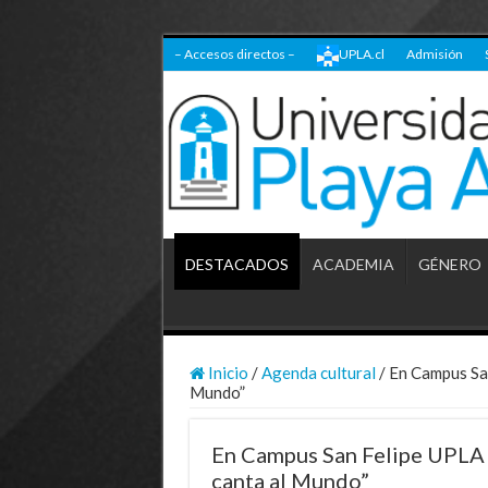
– Accesos directos –
UPLA.cl
Admisión
DESTACADOS
ACADEMIA
GÉNERO
Inicio
/
Agenda cultural
/
En Campus San
Mundo”
En Campus San Felipe UPLA s
canta al Mundo”