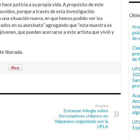
 hace justicia a su propia vida. A propósito de este
vidos, porque a través de esta investigación
Últi
 una situación nueva, en que hemos podido ver los
rados en su asesinato” agregando que “esta muestra es
Pro
óvenes, que pueden acercarse a este artista que vivió y
psi
de 
Cie
te liberada.
pre
de 
UPL
100
San 
pro
Aca
Anc
Próximo
int
Estrenan trilogía sobre
alg
historiadores chilenos en
Valparaíso organizado por la
UPL
UPLA
Exp