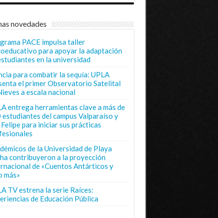
mas novedades
grama PACE impulsa taller
coeducativo para apoyar la adaptación
estudiantes en la universidad
ncia para combatir la sequía: UPLA
senta el primer Observatorio Satelital
Nieves a escala nacional
A entrega herramientas clave a más de
 estudiantes del campus Valparaíso y
Felipe para iniciar sus prácticas
fesionales
démicos de la Universidad de Playa
ha contribuyeron a la proyección
ernacional de «Cuentos Antárticos y
o más»
A TV estrena la serie Raíces:
eriencias de Educación Pública