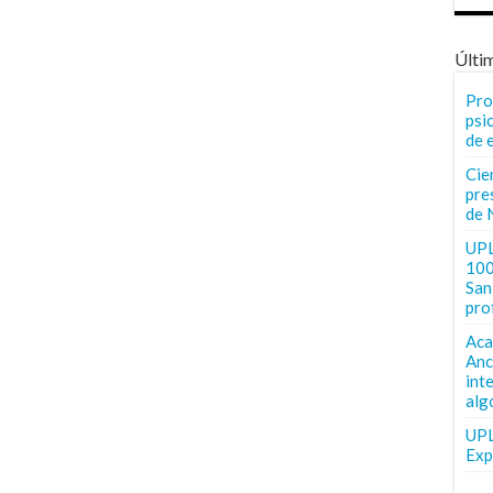
Últi
Pro
psi
de 
Cie
pre
de 
UPL
100
San 
pro
Aca
Anc
int
alg
UPL
Exp