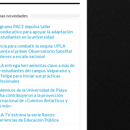
mas novedades
grama PACE impulsa taller
coeducativo para apoyar la adaptación
estudiantes en la universidad
ncia para combatir la sequía: UPLA
senta el primer Observatorio Satelital
Nieves a escala nacional
A entrega herramientas clave a más de
 estudiantes del campus Valparaíso y
Felipe para iniciar sus prácticas
fesionales
démicos de la Universidad de Playa
ha contribuyeron a la proyección
ernacional de «Cuentos Antárticos y
o más»
A TV estrena la serie Raíces:
eriencias de Educación Pública