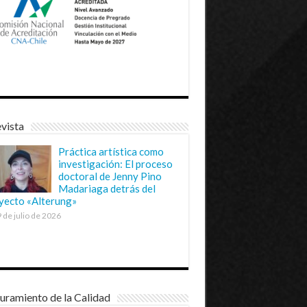
vista
Práctica artística como
investigación: El proceso
doctoral de Jenny Pino
Madariaga detrás del
yecto «Alterung»
 de julio de 2026
uramiento de la Calidad