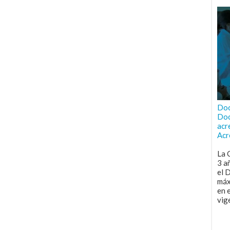
Doc
Doc
acr
Acr
La 
3 a
el 
máx
en 
vig