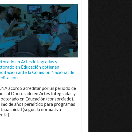
torado en Artes Integradas y
torado en Educación obtienen
editación ante la Comisión Nacional de
editación
CNA acordó acreditar por un periodo de
ños al Doctorado en Artes Integradas y
Doctorado en Educación (consorciado),
imo de años permitido para programas
etapa inicial (según la normativa
ente).