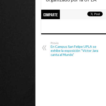
Comparte
Previo
En Campus San Felipe UPLA se
exhibe la exposición “Víctor Jara
canta al Mundo”