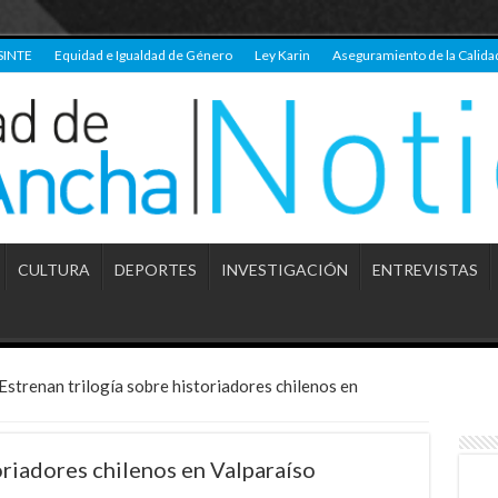
SINTE
Equidad e Igualdad de Género
Ley Karin
Aseguramiento de la Calida
CULTURA
DEPORTES
INVESTIGACIÓN
ENTREVISTAS
Estrenan trilogía sobre historiadores chilenos en
oriadores chilenos en Valparaíso