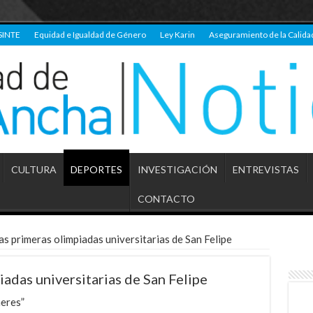
SINTE
Equidad e Igualdad de Género
Ley Karin
Aseguramiento de la Calida
CULTURA
DEPORTES
INVESTIGACIÓN
ENTREVISTAS
CONTACTO
as primeras olimpiadas universitarias de San Felipe
iadas universitarias de San Felipe
meres”