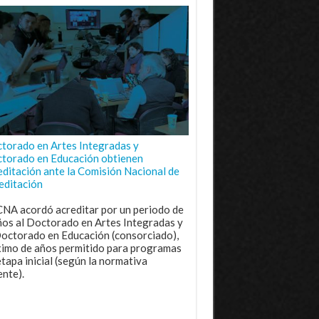
torado en Artes Integradas y
torado en Educación obtienen
editación ante la Comisión Nacional de
editación
CNA acordó acreditar por un periodo de
ños al Doctorado en Artes Integradas y
Doctorado en Educación (consorciado),
imo de años permitido para programas
etapa inicial (según la normativa
ente).