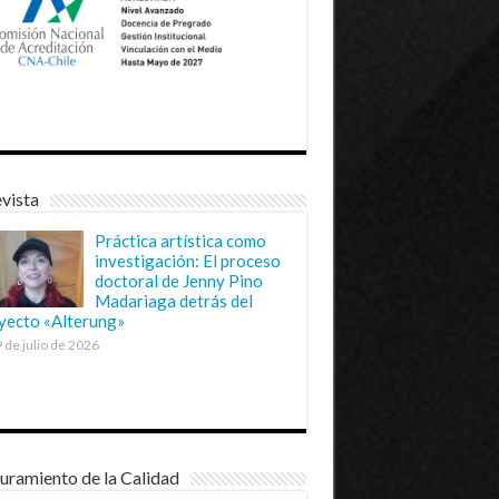
vista
Práctica artística como
investigación: El proceso
doctoral de Jenny Pino
Madariaga detrás del
yecto «Alterung»
 de julio de 2026
uramiento de la Calidad