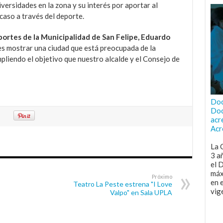
versidades en la zona y su interés por aportar al
caso a través del deporte.
ortes de la Municipalidad de San Felipe, Eduardo
 es mostrar una ciudad que está preocupada de la
liendo el objetivo que nuestro alcalde y el Consejo de
Doc
Doc
acr
Acr
La 
3 a
el 
máx
Próximo
en 
Teatro La Peste estrena "I Love
vig
Valpo" en Sala UPLA