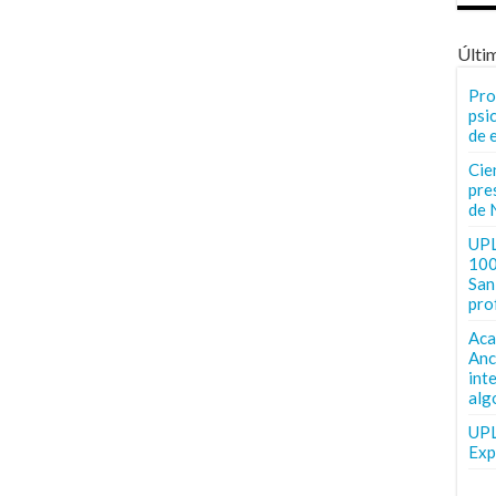
Últi
Pro
psi
de 
Cie
pre
de 
UPL
100
San 
pro
Aca
Anc
int
alg
UPL
Exp