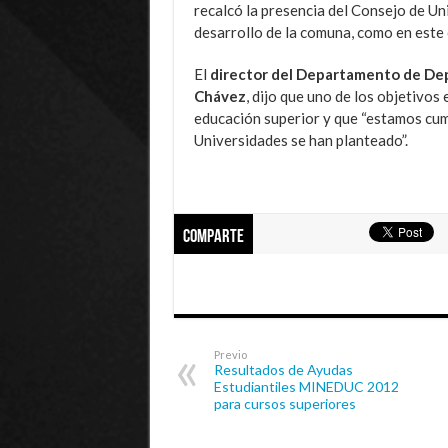
recalcó la presencia del Consejo de Uni
desarrollo de la comuna, como en este 
El
director del Departamento de Dep
Chávez
, dijo que uno de los objetivos
educación superior y que “estamos cump
Universidades se han planteado”.
Comparte
Previo
Resultados de Ayudas
Estudiantiles MINEDUC 2012
para cursos superiores