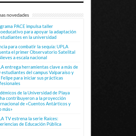
mas novedades
grama PACE impulsa taller
coeducativo para apoyar la adaptación
estudiantes en la universidad
ncia para combatir la sequía: UPLA
senta el primer Observatorio Satelital
Nieves a escala nacional
A entrega herramientas clave a más de
 estudiantes del campus Valparaíso y
Felipe para iniciar sus prácticas
fesionales
démicos de la Universidad de Playa
ha contribuyeron a la proyección
ernacional de «Cuentos Antárticos y
o más»
A TV estrena la serie Raíces:
eriencias de Educación Pública