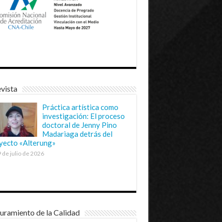
vista
Práctica artística como
investigación: El proceso
doctoral de Jenny Pino
Madariaga detrás del
yecto «Alterung»
 de julio de 2026
uramiento de la Calidad