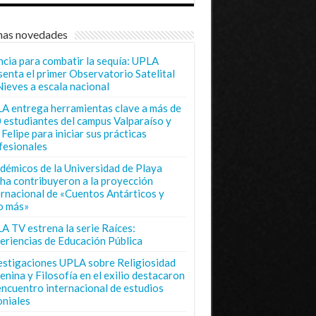
mas novedades
ncia para combatir la sequía: UPLA
senta el primer Observatorio Satelital
Nieves a escala nacional
A entrega herramientas clave a más de
 estudiantes del campus Valparaíso y
Felipe para iniciar sus prácticas
fesionales
démicos de la Universidad de Playa
ha contribuyeron a la proyección
ernacional de «Cuentos Antárticos y
o más»
A TV estrena la serie Raíces:
eriencias de Educación Pública
estigaciones UPLA sobre Religiosidad
enina y Filosofía en el exilio destacaron
encuentro internacional de estudios
oniales