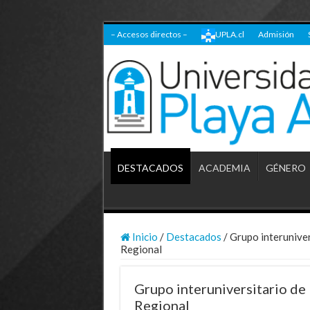
– Accesos directos –
UPLA.cl
Admisión
DESTACADOS
ACADEMIA
GÉNERO
Inicio
/
Destacados
/
Grupo interuniver
Regional
Grupo interuniversitario de 
Regional