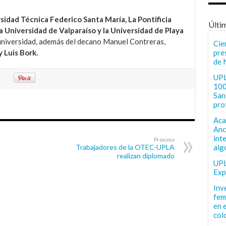
sidad Técnica Federico Santa María, La Pontificia
Últi
a Universidad de Valparaíso y la Universidad de Playa
 universidad, además del decano Manuel Contreras,
Cie
 Luis Bork.
pre
de 
UPL
100
San 
pro
Aca
Anc
int
Próximo
Trabajadores de la OTEC-UPLA
alg
realizan diplomado
UPL
Exp
Inv
fem
en 
col