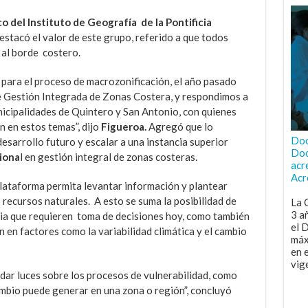
 del Instituto de Geografía de la Pontificia
estacó el valor de este grupo, referido a que todos
 al borde costero.
 para el proceso de macrozonificación, el año pasado
e Gestión Integrada de Zonas Costera, y respondimos a
nicipalidades de Quintero y San Antonio, con quienes
 en estos temas”, dijo
Figueroa.
Agregó que lo
Doc
 desarrollo futuro y escalar a una instancia superior
Doc
iona
l en gestión integral de zonas costeras.
acr
Acr
plataforma permita levantar información y plantear
 recursos naturales. A esto se suma la posibilidad de
La 
3 a
ia que requieren toma de decisiones hoy, como también
el 
 en factores como la variabilidad climática y el cambio
máx
en 
vig
 dar luces sobre los procesos de vulnerabilidad, como
mbio puede generar en una zona o región”, concluyó