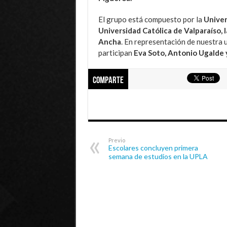
El grupo está compuesto por la
Univer
Universidad Católica de Valparaíso, l
Ancha
. En representación de nuestra
participan
Eva Soto, Antonio Ugalde y
Comparte
Previo
Escolares concluyen primera
semana de estudios en la UPLA