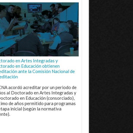
torado en Artes Integradas y
torado en Educación obtienen
editación ante la Comisión Nacional de
editación
CNA acordó acreditar por un periodo de
ños al Doctorado en Artes Integradas y
Doctorado en Educación (consorciado),
imo de años permitido para programas
etapa inicial (según la normativa
ente).