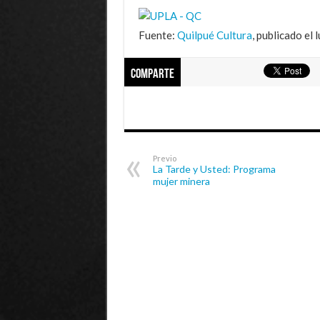
Fuente:
Quilpué Cultura
, publicado el
Comparte
Previo
La Tarde y Usted: Programa
mujer minera