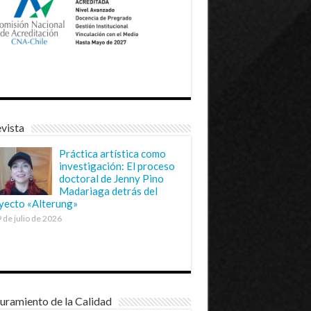
vista
Práctica artística como
investigación: El proceso
doctoral de Jenny Pino
Madariaga detrás del
yecto «Alterung»
 de julio de 2026
uramiento de la Calidad