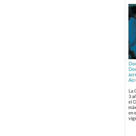
Doc
Doc
acr
Acr
La 
3 a
el 
máx
en 
vig