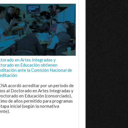
torado en Artes Integradas y
torado en Educación obtienen
editación ante la Comisión Nacional de
editación
CNA acordó acreditar por un periodo de
ños al Doctorado en Artes Integradas y
Doctorado en Educación (consorciado),
imo de años permitido para programas
etapa inicial (según la normativa
ente).