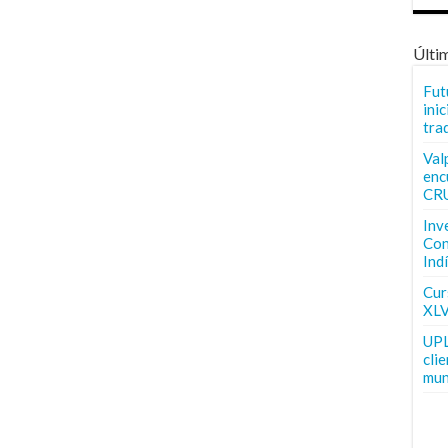
Últi
Fut
inic
tra
Val
enc
CR
Inv
Con
Ind
Curs
XLV
UPL
cli
mun