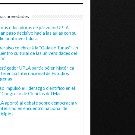
mas novedades
uras educadoras de párvulos UPLA
ian paso decisivo hacia las aulas con su
dicional investidura
paraíso celebrará la “Gala de Tunas”: Un
uentro cultural de las universidades del
UV
estigador UPLA participó en histórica
ferencia Internacional de Estudios
ígenas
o impulsó el liderazgo científico en el
 Congreso de Ciencias del Mar
A aportó al debate sobre democracia y
entelismo en encuentro nacional de
icipios