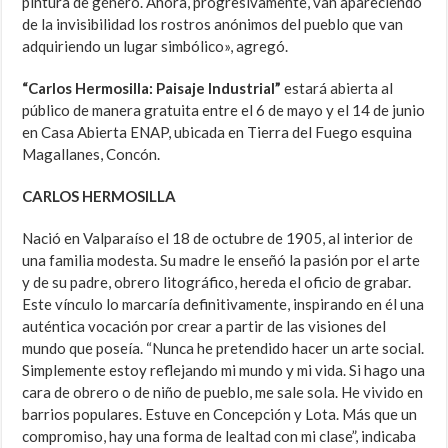
pintura de género. Ahora, progresivamente, van apareciendo
de la invisibilidad los rostros anónimos del pueblo que van
adquiriendo un lugar simbólico», agregó.
“Carlos Hermosilla: Paisaje Industrial”
estará abierta al
público de manera gratuita entre el 6 de mayo y el 14 de junio
en Casa Abierta ENAP, ubicada en Tierra del Fuego esquina
Magallanes, Concón.
CARLOS HERMOSILLA
Nació en Valparaíso el 18 de octubre de 1905, al interior de
una familia modesta. Su madre le enseñó la pasión por el arte
y de su padre, obrero litográfico, hereda el oficio de grabar.
Este vínculo lo marcaría definitivamente, inspirando en él una
auténtica vocación por crear a partir de las visiones del
mundo que poseía. “Nunca he pretendido hacer un arte social.
Simplemente estoy reflejando mi mundo y mi vida. Si hago una
cara de obrero o de niño de pueblo, me sale sola. He vivido en
barrios populares. Estuve en Concepción y Lota. Más que un
compromiso, hay una forma de lealtad con mi clase”, indicaba