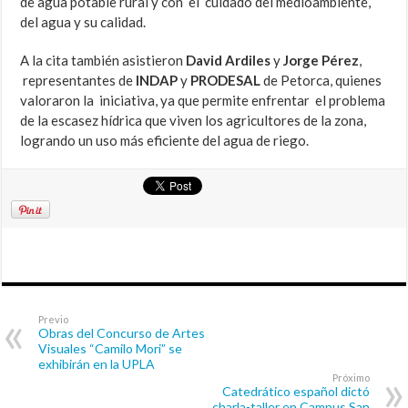
de agua potable rural y con el cuidado del medioambiente,
del agua y su calidad.
A la cita también asistieron
David Ardiles
y
Jorge Pérez
,
representantes de
INDAP
y
PRODESAL
de Petorca, quienes
valoraron la iniciativa, ya que permite enfrentar el problema
de la escasez hídrica que viven los agricultores de la zona,
logrando un uso más eficiente del agua de riego.
Previo
Obras del Concurso de Artes
Visuales “Camilo Mori” se
exhibirán en la UPLA
Próximo
Catedrático español dictó
charla-taller en Campus San