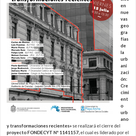
en
nue
vas
geo
gra
fías
de
la
urb
ani
zaci
ón:
Cre
cimi
ent
o
urb
ano
y transformaciones recientes»
se realizará el cierre del
proyecto FONDECYT Nº 1141157,
el cual es liderado por el