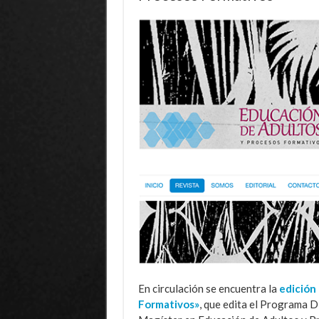
En circulación se encuentra la
edición
Formativos»
, que edita el Programa D