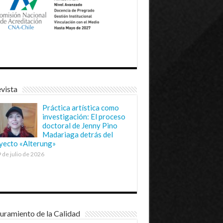
vista
Práctica artística como
investigación: El proceso
doctoral de Jenny Pino
Madariaga detrás del
yecto «Alterung»
 de julio de 2026
uramiento de la Calidad