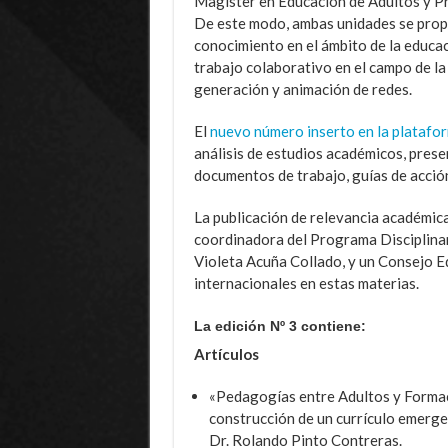
Magíster en Educación de Adultos y Pr
De este modo, ambas unidades se propo
conocimiento en el ámbito de la educaci
trabajo colaborativo en el campo de la
generación y animación de redes.
El
nuevo número inserto en la platafor
análisis de estudios académicos, prese
documentos de trabajo, guías de acció
La publicación de relevancia académica
coordinadora del Programa Disciplinar
Violeta Acuña Collado, y un Consejo E
internacionales en estas materias.
La edición Nº 3 contiene:
Artículos
«Pedagogías entre Adultos y Formac
construcción de un currículo emergen
Dr. Rolando Pinto Contreras.