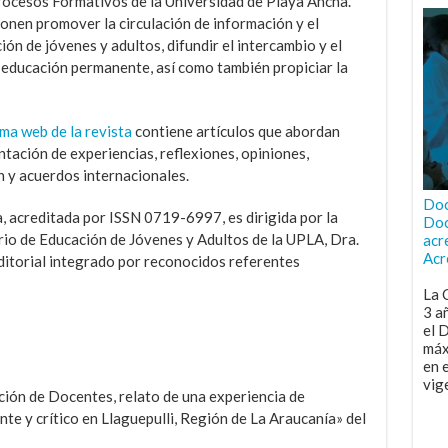
ocesos Formativos de la Universidad de Playa Ancha.
nen promover la circulación de información y el
ón de jóvenes y adultos, difundir el intercambio y el
 educación permanente, así como también propiciar la
ma web de la revista
contiene artículos que abordan
ntación de experiencias, reflexiones, opiniones,
n y acuerdos internacionales.
Doc
, acreditada por ISSN 0719-6997, es dirigida por la
Doc
io de Educación de Jóvenes y Adultos de la UPLA, Dra.
acr
Acr
ditorial integrado por reconocidos referentes
La 
3 a
el 
máx
en 
vig
ión de Docentes, relato de una experiencia de
te y crítico en Llaguepulli, Región de La Araucanía» del