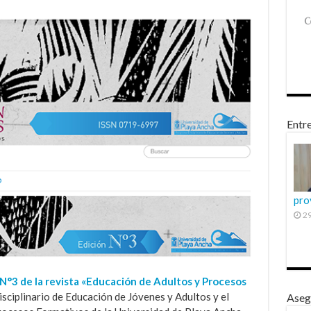
Entre
pro
29
 N°3 de la revista «Educación de Adultos y Procesos
isciplinario de Educación de Jóvenes y Adultos y el
Aseg