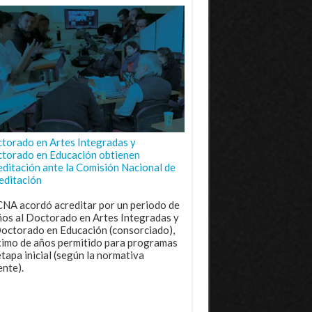
torado en Artes Integradas y
torado en Educación obtienen
editación ante la Comisión Nacional de
editación
CNA acordó acreditar por un periodo de
ños al Doctorado en Artes Integradas y
Doctorado en Educación (consorciado),
imo de años permitido para programas
etapa inicial (según la normativa
ente).