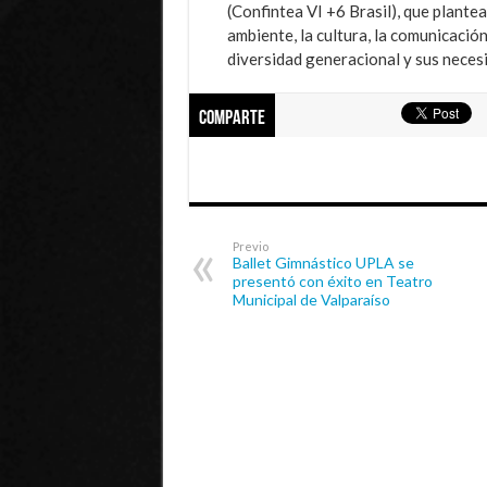
(Confintea VI +6 Brasil), que plantea 
ambiente, la cultura, la comunicació
diversidad generacional y sus necesi
Comparte
Previo
Ballet Gimnástico UPLA se
presentó con éxito en Teatro
Municipal de Valparaíso