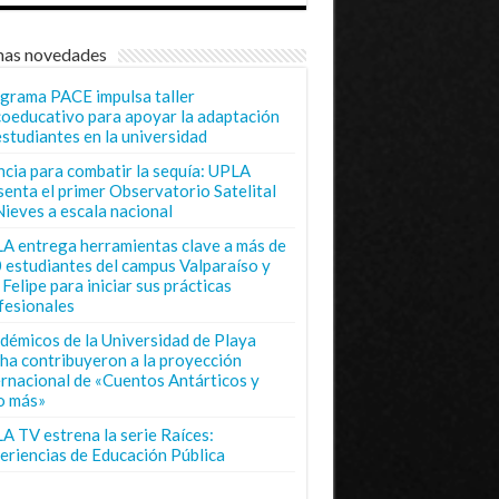
mas novedades
grama PACE impulsa taller
coeducativo para apoyar la adaptación
estudiantes en la universidad
ncia para combatir la sequía: UPLA
senta el primer Observatorio Satelital
Nieves a escala nacional
A entrega herramientas clave a más de
 estudiantes del campus Valparaíso y
Felipe para iniciar sus prácticas
fesionales
démicos de la Universidad de Playa
ha contribuyeron a la proyección
ernacional de «Cuentos Antárticos y
o más»
A TV estrena la serie Raíces:
eriencias de Educación Pública