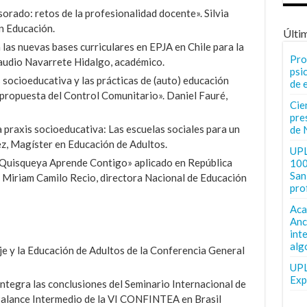
orado: retos de la profesionalidad docente». Silvia
n Educación.
Últi
 las nuevas bases curriculares en EPJA en Chile para la
Pro
audio Navarrete Hidalgo, académico.
psi
 socioeducativa y las prácticas de (auto) educación
de 
 propuesta del Control Comunitario». Daniel Fauré,
Cie
pre
 praxis socioeducativa: Las escuelas sociales para un
de 
ez, Magíster en Educación de Adultos.
UPL
 «Quisqueya Aprende Contigo» aplicado en República
100
San 
 Miriam Camilo Recio, directora Nacional de Educación
pro
Aca
Anc
int
alg
e y la Educación de Adultos de la Conferencia General
UPL
Exp
integra las conclusiones del Seminario Internacional de
l Balance Intermedio de la VI CONFINTEA en Brasil