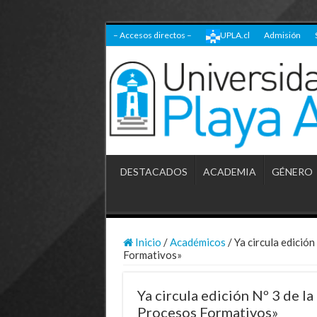
– Accesos directos –
UPLA.cl
Admisión
DESTACADOS
ACADEMIA
GÉNERO
Inicio
/
Académicos
/
Ya circula edició
Formativos»
Ya circula edición Nº 3 de l
Procesos Formativos»