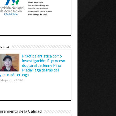
vista
Práctica artística como
investigación: El proceso
doctoral de Jenny Pino
Madariaga detrás del
yecto «Alterung»
 de julio de 2026
uramiento de la Calidad