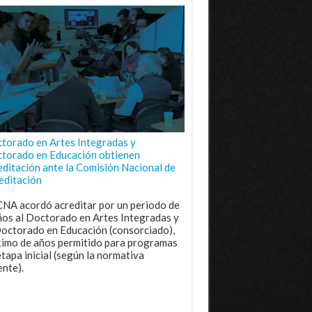
torado en Artes Integradas y
torado en Educación obtienen
editación ante la Comisión Nacional de
editación
CNA acordó acreditar por un periodo de
ños al Doctorado en Artes Integradas y
Doctorado en Educación (consorciado),
imo de años permitido para programas
etapa inicial (según la normativa
ente).