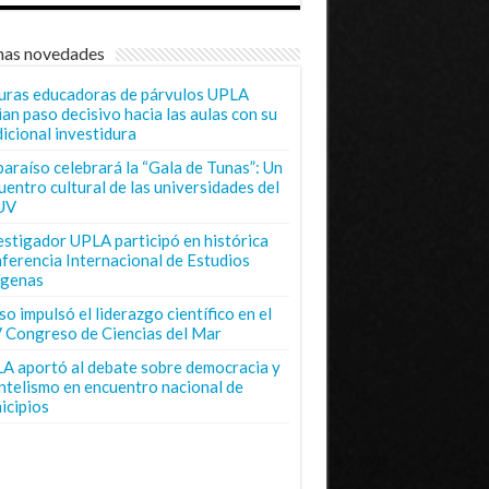
mas novedades
uras educadoras de párvulos UPLA
ian paso decisivo hacia las aulas con su
dicional investidura
paraíso celebrará la “Gala de Tunas”: Un
uentro cultural de las universidades del
UV
estigador UPLA participó en histórica
ferencia Internacional de Estudios
ígenas
o impulsó el liderazgo científico en el
 Congreso de Ciencias del Mar
A aportó al debate sobre democracia y
entelismo en encuentro nacional de
icipios