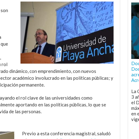
 son
a
 que
,
Doc
 rol
Doc
ivado dinámico, con emprendimiento, con nuevos
acr
ctor académico involucrado en las políticas públicas; y
Acr
ticipación permanente.
La 
3 a
ayando el rol clave de las universidades como
el 
mente aportando en las políticas públicas, lo que se
máx
vida de las personas.
en 
vig
Previo a esta conferencia magistral, saludó