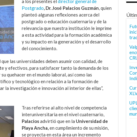
a los presentes el
director general de
Postgrado
, Dr. José Palacios Guzmán
, quien
planteó algunas reflexiones acerca del
Últi
postgrado o educación cuaternaria y de la
Fut
relevancia que nuestra institución le imprime
inic
a esta actividad para la formación académica
tra
y su impacto en la generación y el desarrollo
Val
del conocimiento.
enc
CR
 que las universidades deben asumir con calidad, de
Inv
 y efectivos, para satisfacer tanto la demanda de los
Con
su quehacer en el mundo laboral, así como las
Ind
tífico y tecnológico en relación a la formación de
Curs
 la investigación e innovación al interior de ellas”,
XLV
UPL
Tras referirse al alto nivel de competencia
cli
mun
interuniversitaria en el nivel cuaternario,
Palacios
advirtió que en la
Universidad de
Playa Ancha,
en cumplimiento de su misión,
se proyecta en esta área un incremento