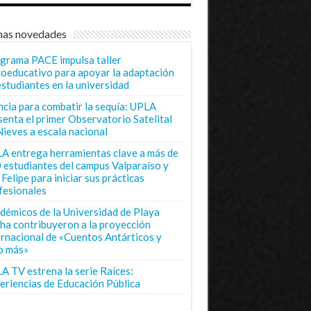
mas novedades
grama PACE impulsa taller
coeducativo para apoyar la adaptación
estudiantes en la universidad
ncia para combatir la sequía: UPLA
senta el primer Observatorio Satelital
Nieves a escala nacional
A entrega herramientas clave a más de
 estudiantes del campus Valparaíso y
Felipe para iniciar sus prácticas
fesionales
démicos de la Universidad de Playa
ha contribuyeron a la proyección
ernacional de «Cuentos Antárticos y
o más»
A TV estrena la serie Raíces:
eriencias de Educación Pública