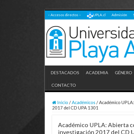
– Accesos directos –
UPLA.cl
Admisión
DESTACADOS
ACADEMIA
GÉNERO
CONTACTO
Inicio
/
Académicos
/
Académico UPLA: 
2017 del CD UPA 1301
Académico UPLA: Abierta co
investigación 2017 del CD