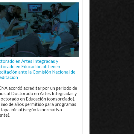
torado en Artes Integradas y
torado en Educación obtienen
editación ante la Comisión Nacional de
editación
CNA acordó acreditar por un periodo de
ños al Doctorado en Artes Integradas y
Doctorado en Educación (consorciado),
imo de años permitido para programas
etapa inicial (según la normativa
ente).