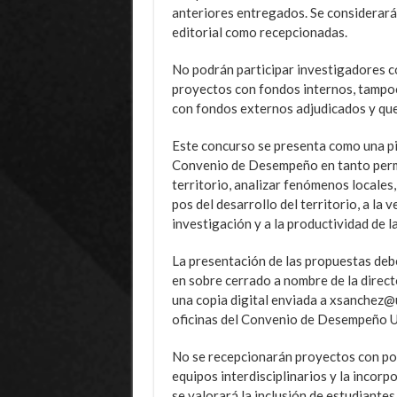
anteriores entregados. Se considerarán
editorial como recepcionadas.
No podrán participar investigadores c
proyectos con fondos internos, tampo
con fondos externos adjudicados y que
Este concurso se presenta como una pie
Convenio de Desempeño en tanto permit
territorio, analizar fenómenos locales
pos del desarrollo del territorio, a la 
investigación y a la productividad de l
La presentación de las propuestas deb
en sobre cerrado a nombre de la dire
una copia digital enviada a xsanchez@up
oficinas del Convenio de Desempeño UP
No se recepcionarán proyectos con pos
equipos interdisciplinarios y la incor
se valorará la inclusión de estudiante