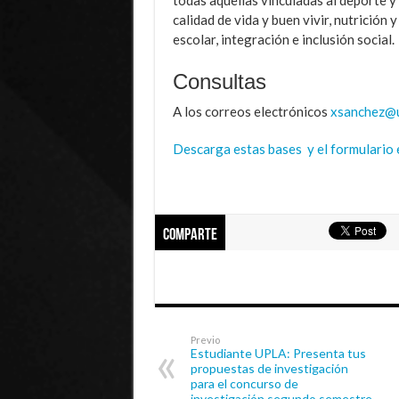
calidad de vida y buen vivir, nutrición 
escolar, integración e inclusión social.
Consultas
A los correos electrónicos
xsanchez@u
Descarga estas bases y el formulario 
Comparte
Previo
Estudiante UPLA: Presenta tus
propuestas de investigación
para el concurso de
investigación segundo semestre