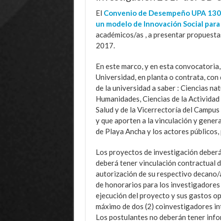
El
Convenio de Desempeño UPA 1301
un modelo de Innovación Social para e
académicos/as , a presentar propuestas
2017.
En este marco, y en esta convocatoria
Universidad, en planta o contrata, con
de la universidad a saber : Ciencias nat
Humanidades, Ciencias de la Actividad F
Salud y de la Vicerrectoría del Campus
y que aporten a la vinculación y gene
de Playa Ancha y los actores públicos, p
Los proyectos de investigación deberá
deberá tener vinculación contractual d
autorización de su respectivo decano/a
de honorarios para los investigadores 
ejecución del proyecto y sus gastos o
máximo de dos (2) coinvestigadores int
Los postulantes no deberán tener info