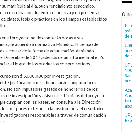
 su matrícula al día, buen rendimiento académico,
o o coordinación docente respectiva y no presentar
Últi
de clases, tesis o prácticas en los tiempos establecidos
lo.
Pro
psi
de 
 en el proyecto no descontarán horas a sus
ica, de acuerdo a normativa Mineduc. El tiempo de
Cie
pre
es a contar de la fecha de adjudicación, debiendo
de 
e Diciembre de 2017, además de un informe final el 26
ciar el logro de los productos comprometidos.
UPL
100
San 
curso son $ 5.000.000 por investigación,
pro
ente justificados (no se financiarán computadores,
ción. No son imputables gastos de honorarios de los
Aca
Anc
s de investigación y asistentes técnicos del proyecto.
int
e cumplan con las bases, en consulta a la Dirección
alg
dos por pares externos a la Institución y el resultado
s investigadores responsables a través de comunicación
UPL
Exp
es.