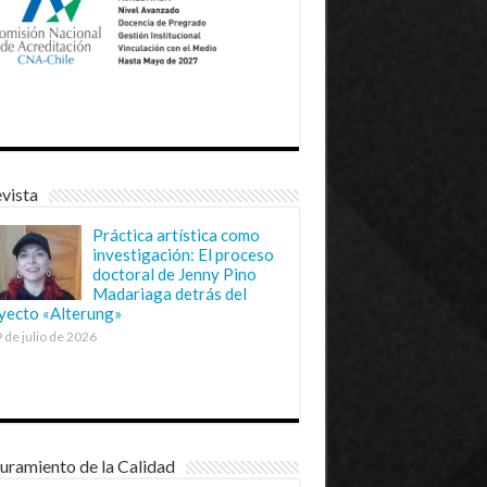
vista
Práctica artística como
investigación: El proceso
doctoral de Jenny Pino
Madariaga detrás del
yecto «Alterung»
 de julio de 2026
uramiento de la Calidad