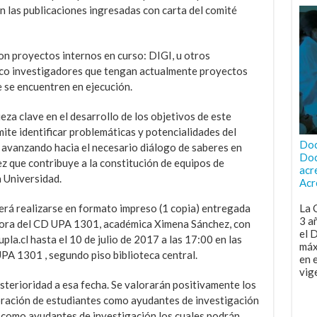
 las publicaciones ingresadas con carta del comité
on proyectos internos en curso: DIGI, u otros
co investigadores que tengan actualmente proyectos
 se encuentren en ejecución.
za clave en el desarrollo de los objetivos de este
e identificar problemáticas y potencialidades del
Doc
, avanzando hacia el necesario diálogo de saberes en
Doc
vez que contribuye a la constitución de equipos de
acr
a Universidad.
Acr
erá realizarse en formato impreso (1 copia) entregada
La 
3 a
ctora del CD UPA 1301, académica Ximena Sánchez, con
el 
la.cl hasta el 10 de julio de 2017 a las 17:00 en las
máx
A 1301 , segundo piso biblioteca central.
en 
vig
terioridad a esa fecha. Se valorarán positivamente los
poración de estudiantes como ayudantes de investigación
s como ayudantes de investigación los cuales podrán