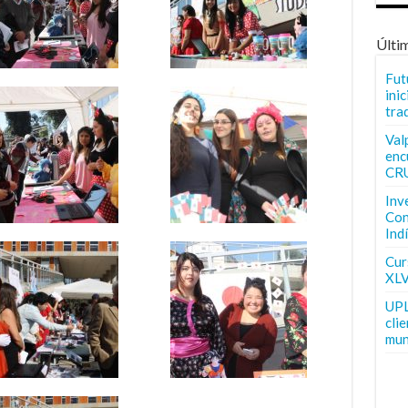
Últi
Fut
inic
tra
Val
enc
CR
Inv
Con
Ind
Curs
XLV
UPL
cli
mun