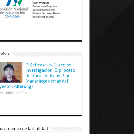
vista
Práctica artística como
investigación: El proceso
doctoral de Jenny Pino
Madariaga detrás del
yecto «Alterung»
 de julio de 2026
uramiento de la Calidad