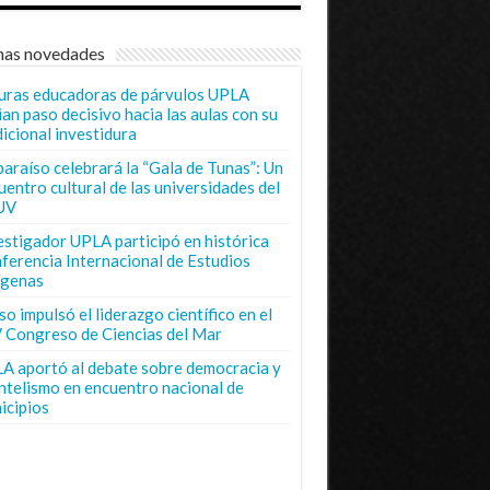
mas novedades
uras educadoras de párvulos UPLA
ian paso decisivo hacia las aulas con su
dicional investidura
paraíso celebrará la “Gala de Tunas”: Un
uentro cultural de las universidades del
UV
estigador UPLA participó en histórica
ferencia Internacional de Estudios
ígenas
o impulsó el liderazgo científico en el
 Congreso de Ciencias del Mar
A aportó al debate sobre democracia y
entelismo en encuentro nacional de
icipios