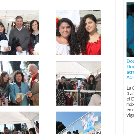
Doc
Doc
acr
Acr
La 
3 a
el 
máx
en 
vig