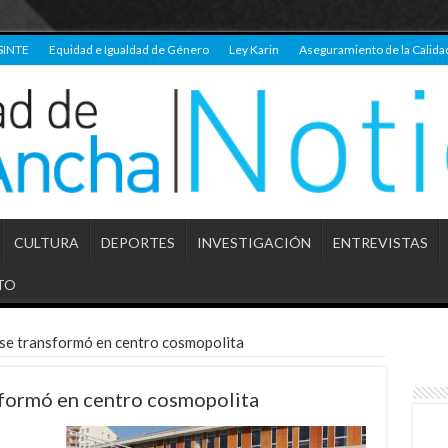
SINTE
Equidad e Igualdad de Género
Ley Karin
Aseguramiento de la Calida
CULTURA
DEPORTES
INVESTIGACIÓN
ENTREVISTAS
TO
 se transformó en centro cosmopolita
sformó en centro cosmopolita