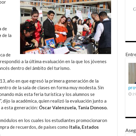
por
a de
e
de la
Entre
ica de
orrespondió a la última evaluación en la que los jóvenes
ncés dentro del ámbito del turismo.
13, año en que egresó la primera generación de la
dentro de la sala de clases en forma muy modesta. Sin
pro
nando más esta feria turística y los alumnos se
29
 dijo la académica, quien realizó la evaluación junto a
 a esta generación:
Óscar Valenzuela, Tania Donoso.
s módulos en los cuales los estudiantes promocionaron
compra de recuerdos, de países como
Italia, Estados
Aseg
.