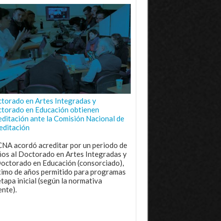
torado en Artes Integradas y
torado en Educación obtienen
editación ante la Comisión Nacional de
editación
CNA acordó acreditar por un periodo de
ños al Doctorado en Artes Integradas y
Doctorado en Educación (consorciado),
imo de años permitido para programas
etapa inicial (según la normativa
ente).