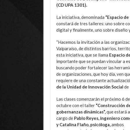
(CD UPA 1301).
La iniciativa, denominada
“Espacio de 
constará de tres talleres: uno sobre c
digital y finalmente, uno sobre diseño
“Hacemos la invitación a las organizaci
Valparaíso, de distintos barrios, terri
esta iniciativa, que se llama
Espacio de
importante que se puedan vincular a est
buscando poder fortalecer las herramie
de organizaciones, que hoy día, ven que
requiere de una constante actualización
de la Unidad de Innovación Social
de 
Las clases comenzarán el próximo 6 de
octubre con el taller
“Construcción d
gobernanzas dinámicas”,
que estará a
cargo de
Pablo Reyes, ingeniero come
y Catalina Flaño, psicóloga,
ambos