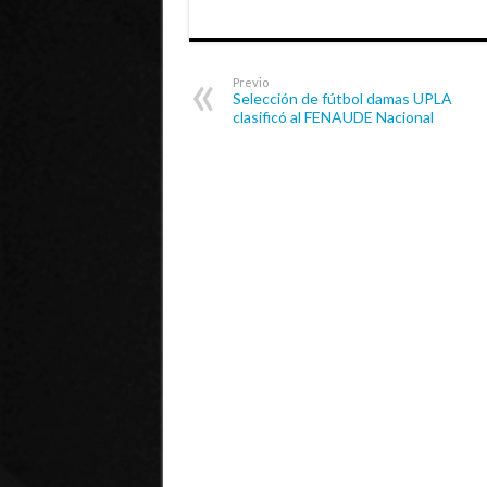
Previo
Selección de fútbol damas UPLA
clasificó al FENAUDE Nacional