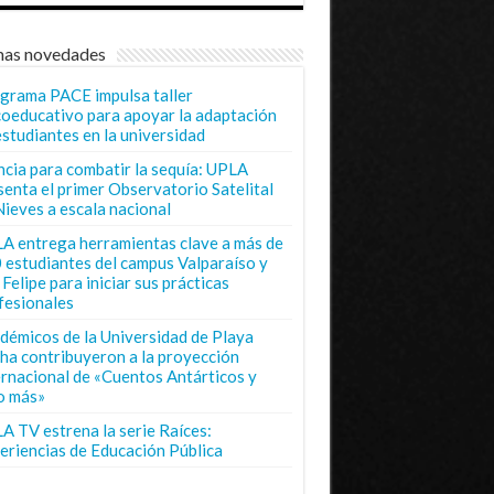
mas novedades
grama PACE impulsa taller
coeducativo para apoyar la adaptación
estudiantes en la universidad
ncia para combatir la sequía: UPLA
senta el primer Observatorio Satelital
Nieves a escala nacional
A entrega herramientas clave a más de
 estudiantes del campus Valparaíso y
Felipe para iniciar sus prácticas
fesionales
démicos de la Universidad de Playa
ha contribuyeron a la proyección
ernacional de «Cuentos Antárticos y
o más»
A TV estrena la serie Raíces:
eriencias de Educación Pública