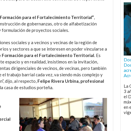
Formación para el Fortalecimiento Territorial”
,
onstrucción de gobernanzas, otro de alfabetización
 y formulación de proyectos sociales.
ones sociales y a vecinos y vecinas de la región de
torios y sectores a que se interesen en poder vincularse a
 Formación para el Fortalecimiento Territorial
. Es
Doc
e espacio y en realidad, insistimos en la invitación,
Doc
ntas dirigenciales de vecinos, de vecinas, pero también
acr
 el trabajo barrial cada vez, va siendo más complejo y
Acr
”, dijo, al respecto,
Felipe Rivera Urbina, profesional
La 
la casa de estudios porteña.
3 a
el 
máx
e
en 
vig
rcial