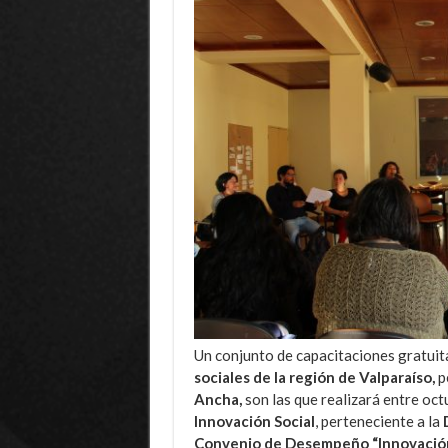
Un conjunto de capacitaciones gratuita
sociales de la región de Valparaíso,
p
Ancha,
son las que realizará entre oct
Innovación Social
, perteneciente a la
Convenio de Desempeño “Innovación S