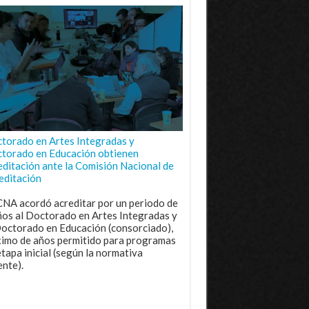
torado en Artes Integradas y
torado en Educación obtienen
editación ante la Comisión Nacional de
editación
CNA acordó acreditar por un periodo de
ños al Doctorado en Artes Integradas y
Doctorado en Educación (consorciado),
imo de años permitido para programas
etapa inicial (según la normativa
ente).