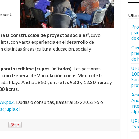
ue será
Últi
Pro
psi
ra la construcción de proyectos sociales”,
cuyo
de 
ista,
con vasta experiencia en el desarrollo de
Cie
distintas áreas (cultura, educación, social y
pre
de 
UPL
para inscribirse (cupos limitados)
. Las personas
100
cción General de Vinculación con el Medio de la
San 
enida Playa Ancha #850),
entre las 9.30 y 12.30 horas
y
pro
00 horas.
Aca
Anc
/cAKpdZ
. Dudas o consultas, llamar al 322205396 o
int
a@upla.cl
alg
UPL
Exp