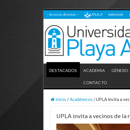
– Accesos directos –
UPLA.cl
Admisión
DESTACADOS
ACADEMIA
GÉNERO
CONTACTO
Inicio
/
Académicos
/
UPLA invita a veci
UPLA invita a vecinos de la r