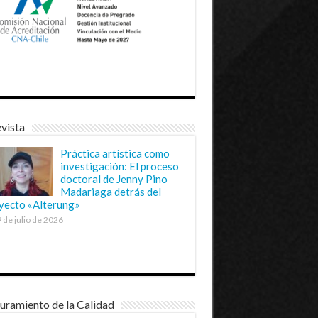
vista
Práctica artística como
investigación: El proceso
doctoral de Jenny Pino
Madariaga detrás del
yecto «Alterung»
 de julio de 2026
uramiento de la Calidad