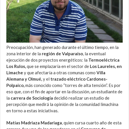
Preocupación, han generado durante el último tiempo, en la
zona interior de la
región de Valparaíso
, la eventual
ejecución de dos proyectos energéticos: la
Termoeléctrica
Los Rulos,
que se emplazaría en el sector de
Los Laureles, en
Limache
y que afectaría a otras comunas como
Villa
Alemana y Olmué,
y el
trazado eléctrico Cardones-
Polpaico,
más conocido como “torres de alta tensión”. Es por
eso que, con el fin de aportar en la discusión, un estudiante de
la
carrera de Sociología
decidió realizar un estudio de
percepción que medirá la opinión de la comunidad limachina
en torno a estas iniciativas.
Matías Madriaza Madariaga
, quien cursa cuarto año de esta
carrera, fue uno de los ganadores en el
Concurso de