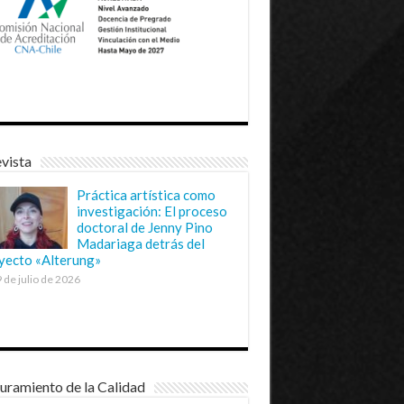
vista
Práctica artística como
investigación: El proceso
doctoral de Jenny Pino
Madariaga detrás del
yecto «Alterung»
 de julio de 2026
uramiento de la Calidad