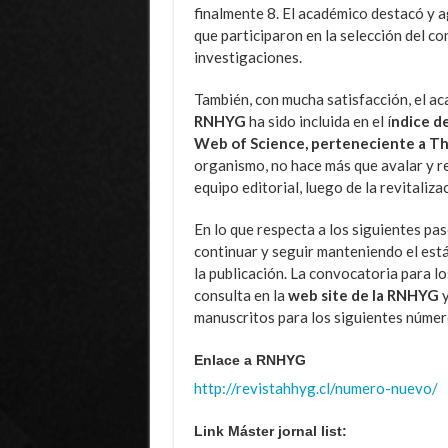
finalmente 8. El académico destacó y a
que participaron en la selección del co
investigaciones.
También, con mucha satisfacción, el 
RNHYG
ha sido incluida en el í
ndice de
Web of Science, perteneciente a T
organismo, no hace más que avalar y re
equipo editorial, luego de la revitaliza
En lo que respecta a los siguientes pas
continuar y seguir manteniendo el están
la publicación. La convocatoria para l
consulta en la
web site de la RNHYG
y
manuscritos para los siguientes númer
Enlace a RNHYG
http://revistahhyg.cl/numero-nuevo/
Link Máster jornal list: