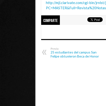
http://mjl.clarivate.com/cgi-bin/jrnlst/j
PC=MASTER&Full=Revista%20Notas
Comparte
Previo
25 estudiantes del campus San
Felipe obtuvieron Beca de Honor