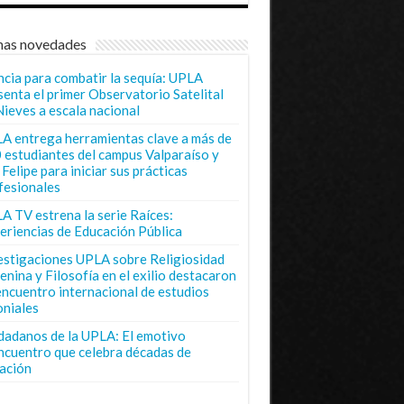
mas novedades
ncia para combatir la sequía: UPLA
senta el primer Observatorio Satelital
Nieves a escala nacional
A entrega herramientas clave a más de
 estudiantes del campus Valparaíso y
Felipe para iniciar sus prácticas
fesionales
A TV estrena la serie Raíces:
eriencias de Educación Pública
estigaciones UPLA sobre Religiosidad
enina y Filosofía en el exilio destacaron
encuentro internacional de estudios
oniales
dadanos de la UPLA: El emotivo
ncuentro que celebra décadas de
ación