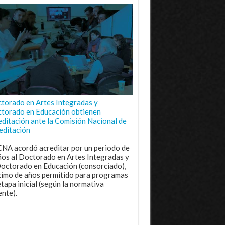
torado en Artes Integradas y
torado en Educación obtienen
editación ante la Comisión Nacional de
editación
CNA acordó acreditar por un periodo de
ños al Doctorado en Artes Integradas y
Doctorado en Educación (consorciado),
imo de años permitido para programas
etapa inicial (según la normativa
ente).