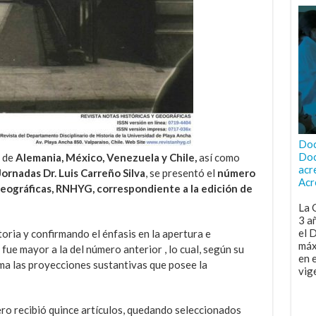
Doc
Doc
s de
Alemania, México, Venezuela y Chile,
así como
acr
Jornadas Dr. Luis Carreño Silva
, se presentó el
número
Acr
Geográficas, RNHYG, correspondiente a la edición de
La 
3 a
el 
oria y confirmando el énfasis en la apertura e
máx
 fue mayor a la del número anterior , lo cual, según su
en 
ma las proyecciones sustantivas que posee la
vig
ro recibió quince artículos, quedando seleccionados