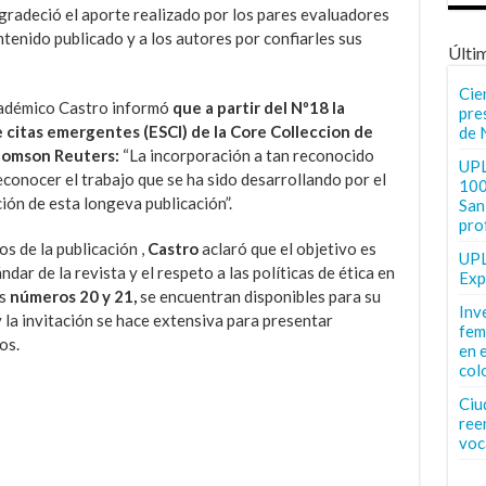
gradeció el aporte realizado por los pares evaluadores
ntenido publicado y a los autores por confiarles sus
Últi
Cie
académico Castro informó
que a partir del Nº18 la
pre
 citas emergentes (ESCI) de la Core Colleccion de
de 
homson Reuters:
“La incorporación a tan reconocido
UPL
conocer el trabajo que se ha sido desarrollando por el
100
ción de esta longeva publicación”.
San 
pro
os de la publicación ,
Castro
aclaró que el objetivo es
UPL
dar de la revista y el respeto a las políticas de ética en
Exp
os
números 20 y 21,
se encuentran disponibles para su
Inv
 la invitación se hace extensiva para presentar
fem
os.
en 
col
Ciu
ree
voc