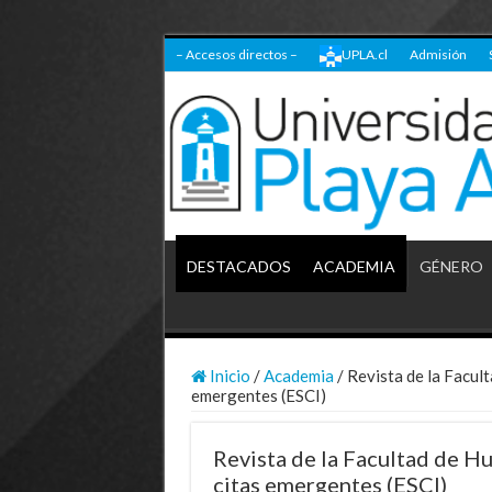
– Accesos directos –
UPLA.cl
Admisión
DESTACADOS
ACADEMIA
GÉNERO
Inicio
/
Academia
/
Revista de la Facult
emergentes (ESCI)
Revista de la Facultad de Hu
citas emergentes (ESCI)