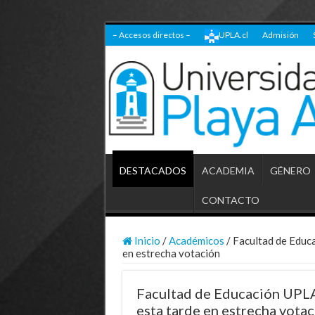
– Accesos directos –
UPLA.cl
Admisión
DESTACADOS
ACADEMIA
GÉNERO
CONTACTO
Inicio
/
Académicos
/
Facultad de Educa
en estrecha votación
Facultad de Educación UPLA
esta tarde en estrecha vota