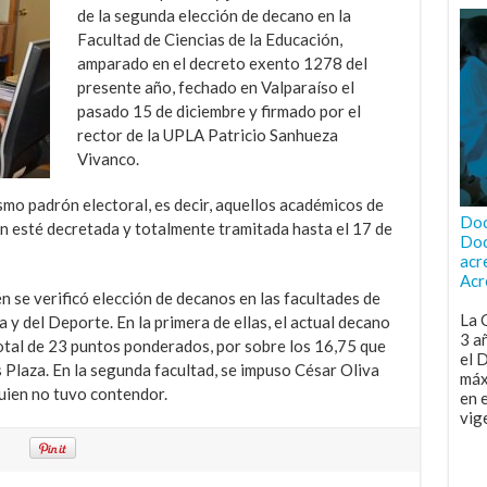
de la segunda elección de decano en la
Facultad de Ciencias de la Educación,
amparado en el decreto exento 1278 del
presente año, fechado en Valparaíso el
pasado 15 de diciembre y firmado por el
rector de la UPLA Patricio Sanhueza
Vivanco.
ismo padrón electoral, es decir, aquellos académicos de
Doc
ón esté decretada y totalmente tramitada hasta el 17 de
Doc
acr
Acr
n se verificó elección de decanos en las facultades de
La 
a y del Deporte. En la primera de ellas, el actual decano
3 a
otal de 23 puntos ponderados, por sobre los 16,75 que
el 
 Plaza. En la segunda facultad, se impuso César Oliva
máx
uien no tuvo contendor.
en 
vig