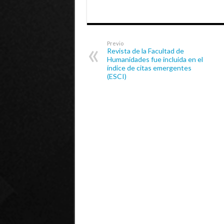
Previo
Revista de la Facultad de
Humanidades fue incluida en el
índice de citas emergentes
(ESCI)