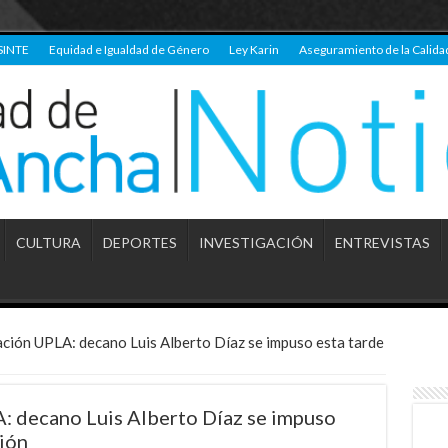
SINTE
Equidad e Igualdad de Género
Ley Karin
Aseguramiento de la Calida
CULTURA
DEPORTES
INVESTIGACIÓN
ENTREVISTAS
ción UPLA: decano Luis Alberto Díaz se impuso esta tarde
: decano Luis Alberto Díaz se impuso
ción