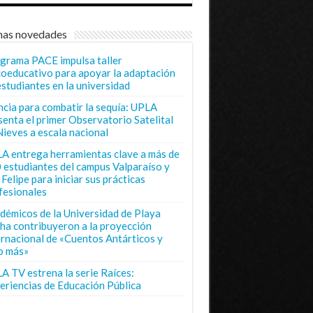
mas novedades
grama PACE impulsa taller
coeducativo para apoyar la adaptación
estudiantes en la universidad
ncia para combatir la sequía: UPLA
senta el primer Observatorio Satelital
Nieves a escala nacional
A entrega herramientas clave a más de
 estudiantes del campus Valparaíso y
Felipe para iniciar sus prácticas
fesionales
démicos de la Universidad de Playa
ha contribuyeron a la proyección
ernacional de «Cuentos Antárticos y
o más»
A TV estrena la serie Raíces:
eriencias de Educación Pública