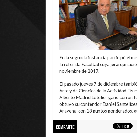
En la segunda instancia participó el m
la referida Facultad cuya jerarquizaci
noviembre de 2017.
El pasado jueves 7 de diciembre tambié
Arte y de Ciencias de la Actividad Físic
Alberto Madrid Letelier ganó con un t
obtuvo su contendor Daniel Santelices
Aravena, con 18 puntos ponderados, q
Comparte