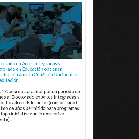
torado en Artes Integradas y
torado en Educación obtienen
editación ante la Comisión Nacional de
editación
CNA acordó acreditar por un periodo de
ños al Doctorado en Artes Integradas y
Doctorado en Educación (consorciado),
imo de años permitido para programas
etapa inicial (según la normativa
ente).