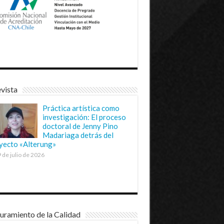
vista
Práctica artística como
investigación: El proceso
doctoral de Jenny Pino
Madariaga detrás del
yecto «Alterung»
 de julio de 2026
uramiento de la Calidad