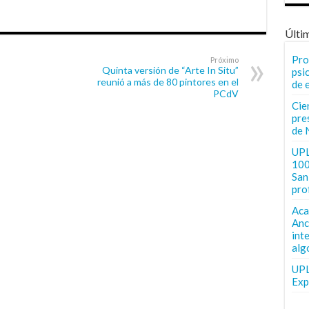
Últi
Pro
Próximo
Quinta versión de “Arte In Situ”
psi
reunió a más de 80 pintores en el
de 
PCdV
Cie
pre
de 
UPL
100
San 
pro
Aca
Anc
int
alg
UPL
Exp