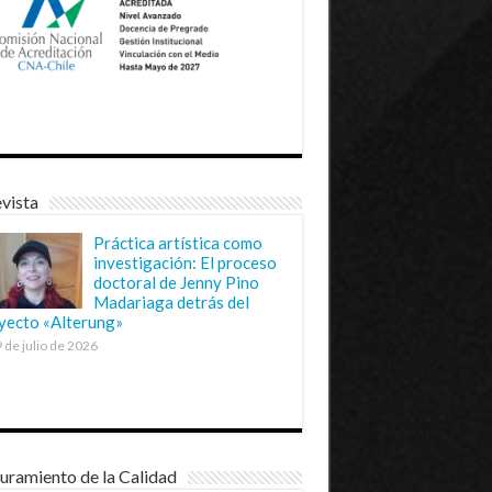
vista
Práctica artística como
investigación: El proceso
doctoral de Jenny Pino
Madariaga detrás del
yecto «Alterung»
 de julio de 2026
uramiento de la Calidad