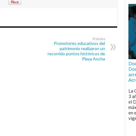
Próximo
Promotores educativos del
patrimonio realizaron un
recorrido puntos históricos de
Playa Ancha
Doc
Doc
acr
Acr
La 
3 a
el 
máx
en 
vig