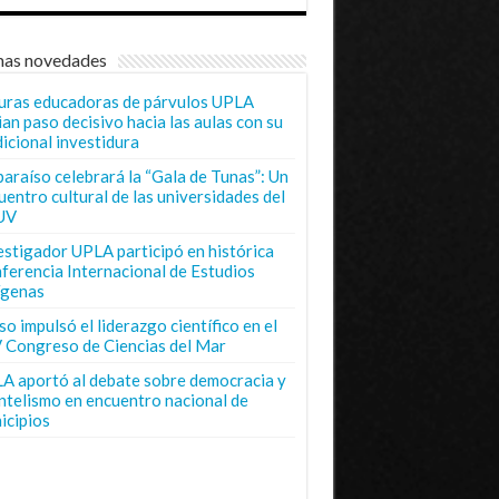
mas novedades
uras educadoras de párvulos UPLA
ian paso decisivo hacia las aulas con su
dicional investidura
paraíso celebrará la “Gala de Tunas”: Un
uentro cultural de las universidades del
UV
estigador UPLA participó en histórica
ferencia Internacional de Estudios
ígenas
o impulsó el liderazgo científico en el
 Congreso de Ciencias del Mar
A aportó al debate sobre democracia y
entelismo en encuentro nacional de
icipios