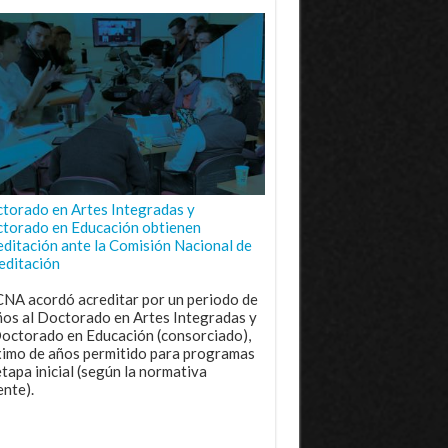
torado en Artes Integradas y
torado en Educación obtienen
editación ante la Comisión Nacional de
editación
CNA acordó acreditar por un periodo de
ños al Doctorado en Artes Integradas y
Doctorado en Educación (consorciado),
imo de años permitido para programas
etapa inicial (según la normativa
ente).