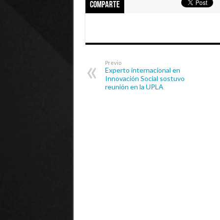
Comparte
Previo
Experto internacional en
Innovación Social sostuvo
reunión en la UPLA