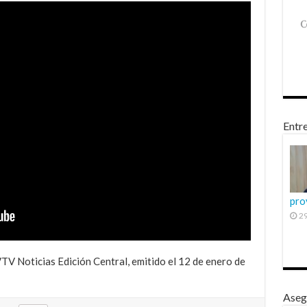
Entre
pro
29
TV Noticias Edición Central, emitido el 12 de enero de
Aseg