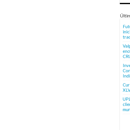
Últi
Fut
inic
tra
Val
enc
CR
Inv
Con
Ind
Curs
XLV
UPL
cli
mun