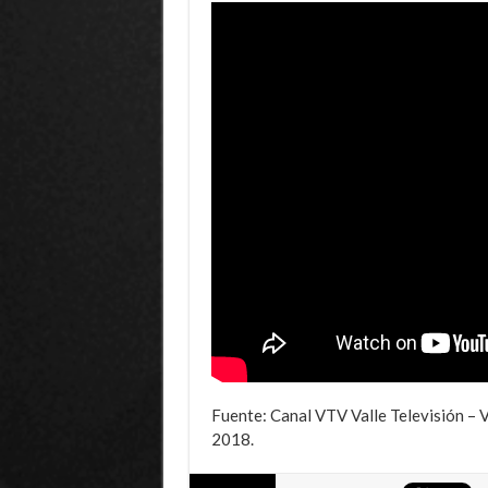
Fuente: Canal VTV Valle Televisión – V
2018.