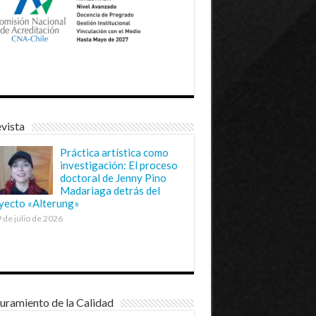
vista
Práctica artística como
investigación: El proceso
doctoral de Jenny Pino
Madariaga detrás del
yecto «Alterung»
 de julio de 2026
uramiento de la Calidad