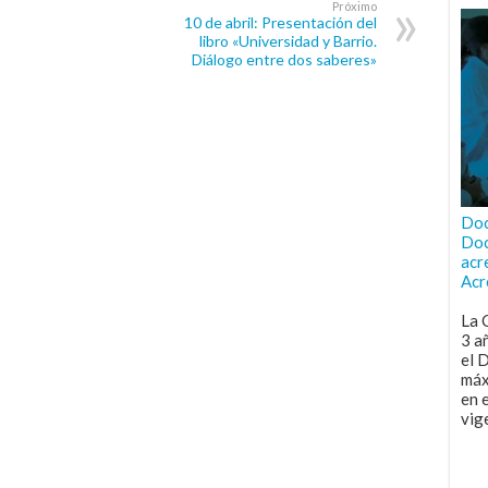
Próximo
10 de abril: Presentación del
libro «Universidad y Barrio.
Diálogo entre dos saberes»
Doc
Doc
acr
Acr
La 
3 a
el 
máx
en 
vig