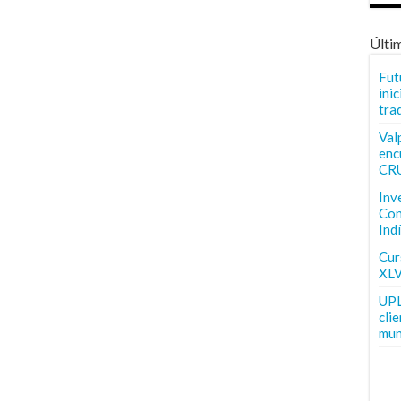
Últi
Fut
inic
tra
Val
enc
CR
Inv
Con
Ind
Curs
XLV
UPL
cli
mun