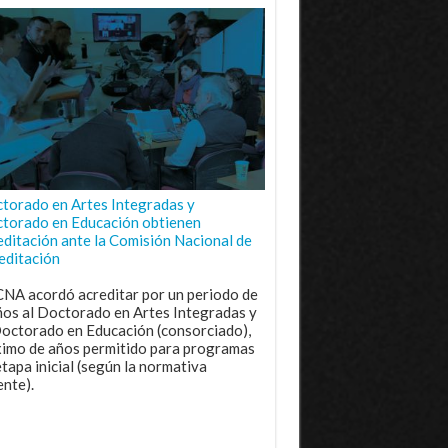
torado en Artes Integradas y
torado en Educación obtienen
editación ante la Comisión Nacional de
editación
CNA acordó acreditar por un periodo de
ños al Doctorado en Artes Integradas y
Doctorado en Educación (consorciado),
imo de años permitido para programas
etapa inicial (según la normativa
ente).