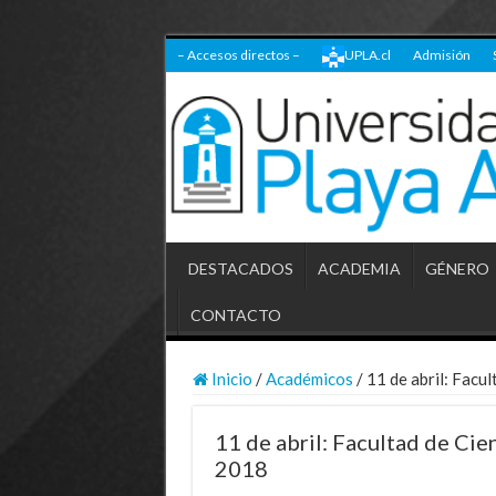
– Accesos directos –
UPLA.cl
Admisión
DESTACADOS
ACADEMIA
GÉNERO
CONTACTO
Inicio
/
Académicos
/
11 de abril: Facu
11 de abril: Facultad de Ci
2018