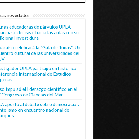
mas novedades
uras educadoras de párvulos UPLA
ian paso decisivo hacia las aulas con su
dicional investidura
paraíso celebrará la “Gala de Tunas”: Un
uentro cultural de las universidades del
UV
estigador UPLA participó en histórica
ferencia Internacional de Estudios
ígenas
o impulsó el liderazgo científico en el
 Congreso de Ciencias del Mar
A aportó al debate sobre democracia y
entelismo en encuentro nacional de
icipios