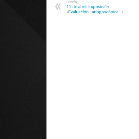
Previo
11 de abril: Exposición
«Evaluación Laringoscópica…»