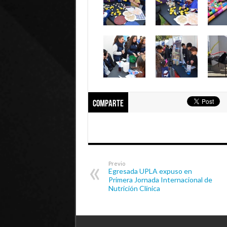
Comparte
Previo
Egresada UPLA expuso en
Primera Jornada Internacional de
Nutrición Clínica