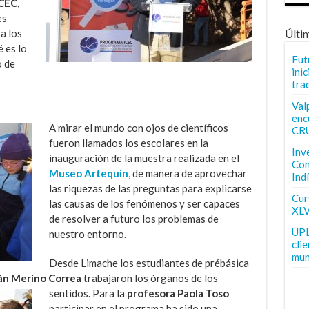
CEC,
es
 a los
Últi
 es lo
Fut
o de
inic
tra
Val
enc
A mirar el mundo con ojos de científicos
CR
fueron llamados los escolares en la
Inv
inauguración de la muestra realizada en el
Con
Museo Artequin
, de manera de aprovechar
Ind
las riquezas de las preguntas para explicarse
Curs
las causas de los fenómenos y ser capaces
XLV
de resolver a futuro los problemas de
UPL
nuestro entorno.
cli
mun
Desde Limache los estudiantes de prébásica
án Merino
Correa
trabajaron los órganos de los
sentidos. Para la
profesora Paola Toso
participar en el programa ha sido una