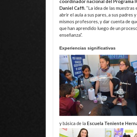
coordinador nacional del Programa I
Daniel Caffi
. “La idea de las muestras 
abrir el aula a sus pares, a sus padres y
mismos profesores, y dar cuenta de qué
que han aprendido luego de un proces
enseñanza”.
Experiencias significativas
y básica de la
Escuela Teniente Hern