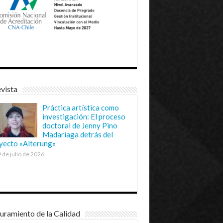
vista
Práctica artística como
investigación: El proceso
doctoral de Jenny Pino
Madariaga detrás del
yecto «Alterung»
 de julio de 2026
uramiento de la Calidad