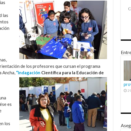
ias
 las
entos
ación
Entre
nas,
 orientación de los profesores que cursan el programa
a Ancha,
“Indagación
Científica para la Educación de
pro
29
 una
 ése es
e
en los
Aseg