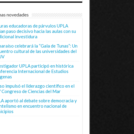
mas novedades
uras educadoras de párvulos UPLA
ian paso decisivo hacia las aulas con su
dicional investidura
paraíso celebrará la “Gala de Tunas”: Un
uentro cultural de las universidades del
UV
estigador UPLA participó en histórica
ferencia Internacional de Estudios
ígenas
o impulsó el liderazgo científico en el
 Congreso de Ciencias del Mar
A aportó al debate sobre democracia y
entelismo en encuentro nacional de
icipios