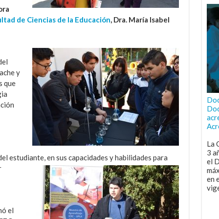
ora
ltad de Ciencias de la Educación
, Dra. María Isabel
del
ache y
s que
gia
Doc
ación
Doc
acr
Acr
La 
3 a
el estudiante, en sus capacidades y habilidades para
el 
r
máx
en 
vig
mó el