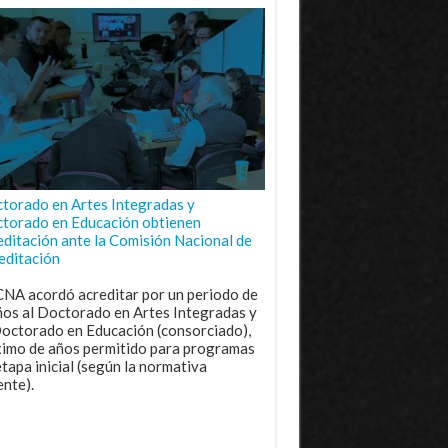
torado en Artes Integradas y
torado en Educación obtienen
editación ante la Comisión Nacional de
editación
CNA acordó acreditar por un periodo de
ños al Doctorado en Artes Integradas y
Doctorado en Educación (consorciado),
imo de años permitido para programas
etapa inicial (según la normativa
ente).