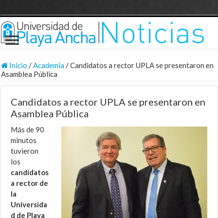
Inicio
/
Academia
/
Candidatos a rector UPLA se presentaron en
Asamblea Pública
Candidatos a rector UPLA se presentaron en
Asamblea Pública
Más de 90
minutos
tuvieron
los
candidatos
a rector de
la
Universida
d de Playa