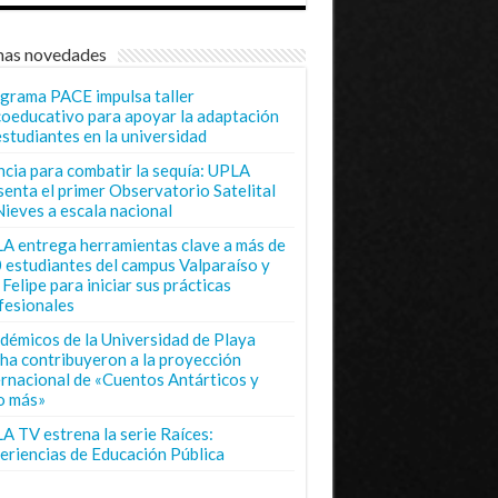
mas novedades
grama PACE impulsa taller
coeducativo para apoyar la adaptación
estudiantes en la universidad
ncia para combatir la sequía: UPLA
senta el primer Observatorio Satelital
Nieves a escala nacional
A entrega herramientas clave a más de
 estudiantes del campus Valparaíso y
Felipe para iniciar sus prácticas
fesionales
démicos de la Universidad de Playa
ha contribuyeron a la proyección
ernacional de «Cuentos Antárticos y
o más»
A TV estrena la serie Raíces:
eriencias de Educación Pública