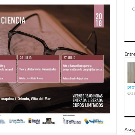
Entre
pro
29
Aseg