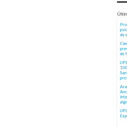
Últi
Pro
psi
de 
Cie
pre
de 
UPL
100
San 
pro
Aca
Anc
int
alg
UPL
Exp