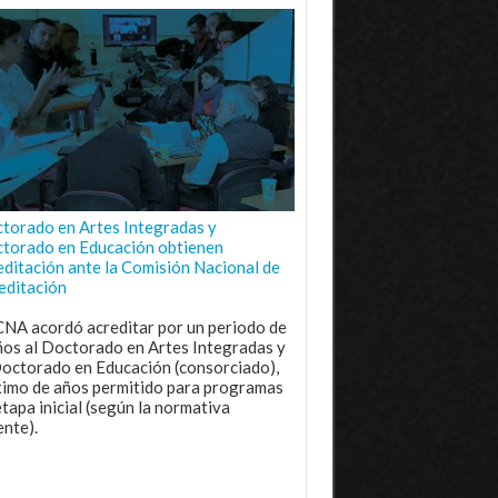
torado en Artes Integradas y
torado en Educación obtienen
editación ante la Comisión Nacional de
editación
CNA acordó acreditar por un periodo de
ños al Doctorado en Artes Integradas y
Doctorado en Educación (consorciado),
imo de años permitido para programas
etapa inicial (según la normativa
ente).