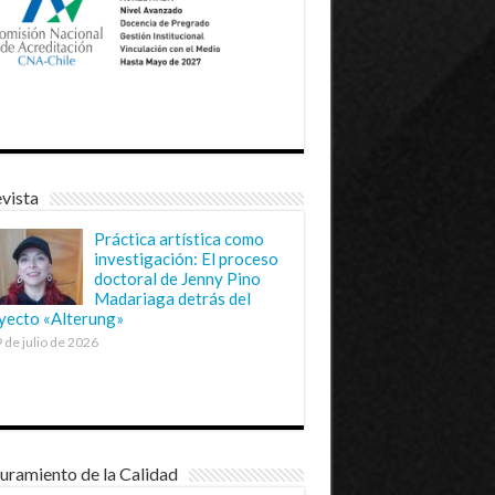
vista
Práctica artística como
investigación: El proceso
doctoral de Jenny Pino
Madariaga detrás del
yecto «Alterung»
 de julio de 2026
uramiento de la Calidad