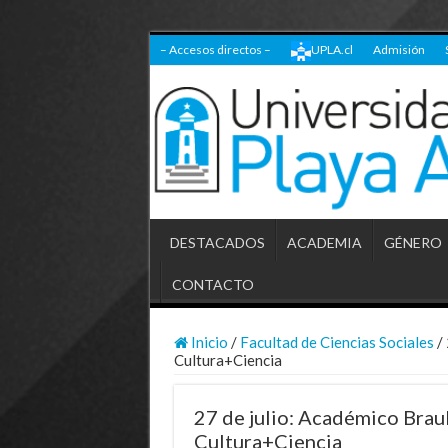
– Accesos directos –
UPLA.cl
Admisión
DESTACADOS
ACADEMIA
GÉNERO
CONTACTO
Inicio
/
Facultad de Ciencias Sociales
/
Cultura+Ciencia
27 de julio: Académico Brau
Cultura+Ciencia