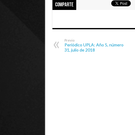
Comparte
Previo
Periódico UPLA: Año 5, número
31, julio de 2018