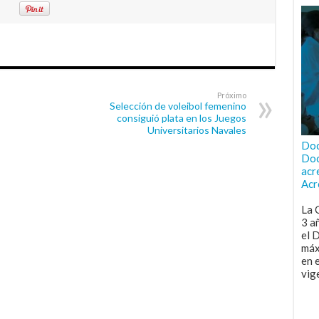
Próximo
Selección de voleibol femenino
consiguió plata en los Juegos
Universitarios Navales
Doc
Doc
acr
Acr
La 
3 a
el 
máx
en 
vig