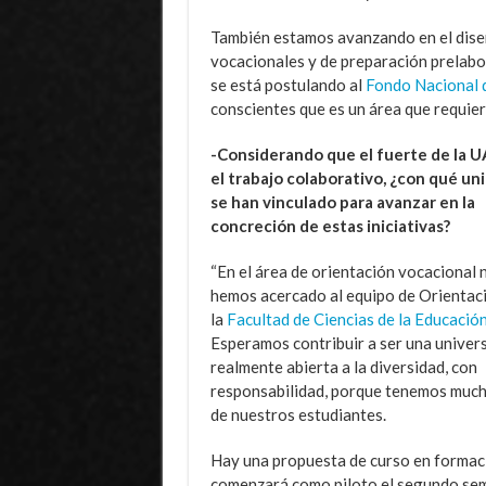
También estamos avanzando en el dise
vocacionales y de preparación prelabor
se está postulando al
Fondo Nacional d
conscientes que es un área que requier
-Considerando que el fuerte de la U
el trabajo colaborativo, ¿con qué un
se han vinculado para avanzar en la
concreción de estas iniciativas?
“En el área de orientación vocacional 
hemos acercado al equipo de Orientac
la
Facultad de Ciencias de la Educació
Esperamos contribuir a ser una univer
realmente abierta a la diversidad, con
responsabilidad, porque tenemos mucho
de nuestros estudiantes.
Hay una propuesta de curso en formaci
comenzará como piloto el segundo sem