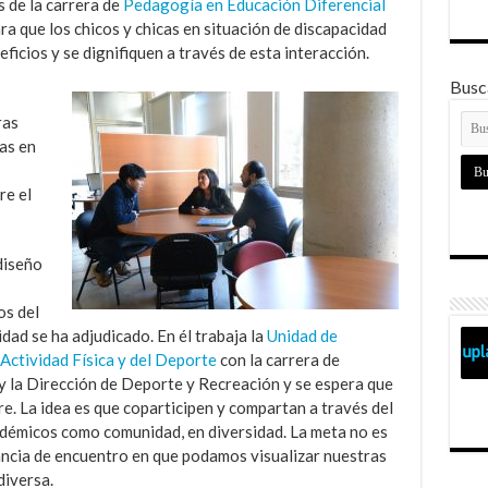
s de la carrera de
Pedagogía en Educación Diferencial
ra que los chicos y chicas en situación de discapacidad
ficios y se dignifiquen a través de esta interacción.
Busca
ras
as en
re el
diseño
os del
dad se ha adjudicado. En él trabaja la
Unidad de
 Actividad Física y del Deporte
con la carrera de
y la Dirección de Deporte y Recreación y se espera que
re. La idea es que coparticipen y compartan a través del
adémicos como comunidad, en diversidad. La meta no es
ancia de encuentro en que podamos visualizar nuestras
diversa.