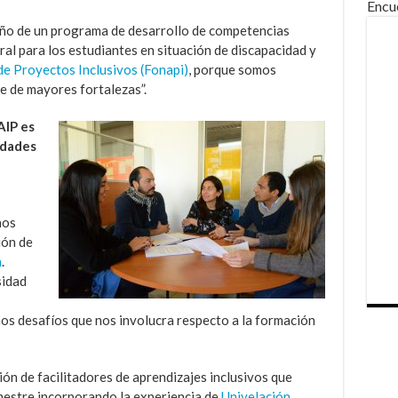
Encu
ño de un programa de desarrollo de competencias
al para los estudiantes en situación de discapacidad y
e Proyectos Inclusivos (Fonapi)
, porque somos
e de mayores fortalezas”.
AIP es
idades
nos
ión de
n
.
sidad
s desafíos que nos involucra respecto a la formación
ón de facilitadores de aprendizajes inclusivos que
estre incorporando la experiencia de
Univelación
,