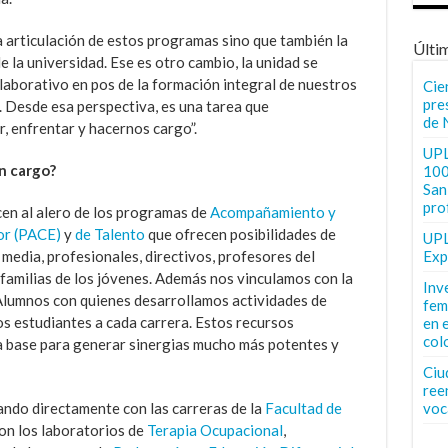
a articulación de estos programas sino que también la
Últi
 la universidad. Ese es otro cambio, la unidad se
aborativo en pos de la formación integral de nuestros
Cie
pre
. Desde esa perspectiva, es una tarea que
de 
 enfrentar y hacernos cargo”.
UPL
n cargo?
100
San 
pro
en al alero de los programas de
Acompañamiento y
or (PACE)
y
de Talento
que ofrecen posibilidades de
UPL
media, profesionales, directivos, profesores del
Exp
 familias de los jóvenes. Además nos vinculamos con la
Inv
Alumnos con quienes desarrollamos actividades de
fem
os estudiantes a cada carrera. Estos recursos
en 
col
 la base para generar sinergias mucho más potentes y
Ciu
ree
ando directamente con las carreras de la
Facultad de
voc
con los laboratorios de
Terapia Ocupacional
,