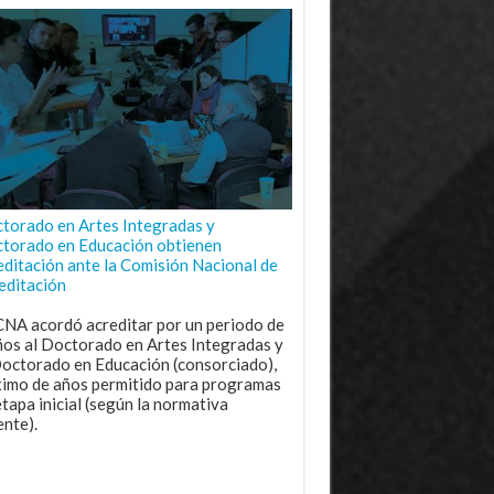
torado en Artes Integradas y
torado en Educación obtienen
editación ante la Comisión Nacional de
editación
CNA acordó acreditar por un periodo de
ños al Doctorado en Artes Integradas y
Doctorado en Educación (consorciado),
imo de años permitido para programas
etapa inicial (según la normativa
ente).