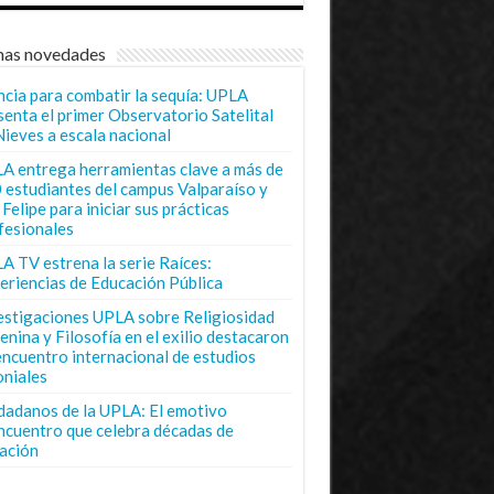
mas novedades
ncia para combatir la sequía: UPLA
senta el primer Observatorio Satelital
Nieves a escala nacional
A entrega herramientas clave a más de
 estudiantes del campus Valparaíso y
Felipe para iniciar sus prácticas
fesionales
A TV estrena la serie Raíces:
eriencias de Educación Pública
estigaciones UPLA sobre Religiosidad
enina y Filosofía en el exilio destacaron
encuentro internacional de estudios
oniales
dadanos de la UPLA: El emotivo
ncuentro que celebra décadas de
ación