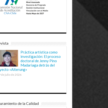
vista
Práctica artística como
investigación: El proceso
doctoral de Jenny Pino
Madariaga detrás del
yecto «Alterung»
 de julio de 2026
uramiento de la Calidad