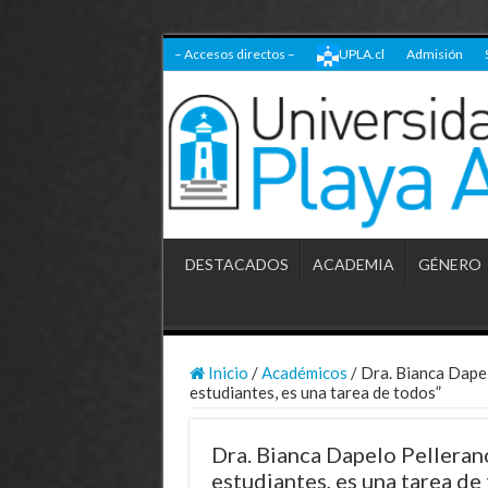
– Accesos directos –
UPLA.cl
Admisión
DESTACADOS
ACADEMIA
GÉNERO
Inicio
/
Académicos
/
Dra. Bianca Dapel
estudiantes, es una tarea de todos”
Dra. Bianca Dapelo Pelleran
estudiantes, es una tarea de