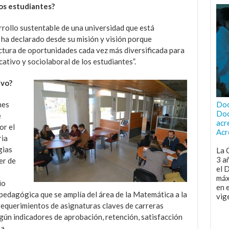
los estudiantes?
rrollo sustentable de una universidad que está
 ha declarado desde su misión y visión porque
tura de oportunidades cada vez más diversificada para
ativo y sociolaboral de los estudiantes”.
ivo?
nes
Doc
Doc
e
acr
or el
Acr
ria
gias
La 
3 a
er de
el 
máx
io
en 
 pedagógica que se amplía del área de la Matemática a la
vig
requerimientos de asignaturas claves de carreras
egún indicadores de aprobación, retención, satisfacción
a.