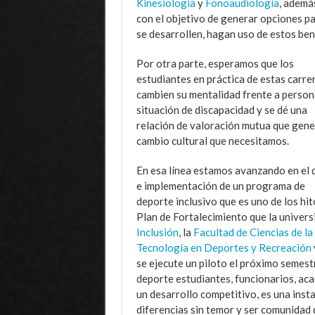
Kinesiología
y
Fonoaudiología
, ademá
con el objetivo de generar opciones pa
se desarrollen, hagan uso de estos bene
Por otra parte, esperamos que los
estudiantes en práctica de estas carre
cambien su mentalidad frente a person
situación de discapacidad y se dé una
relación de valoración mutua que gene
cambio cultural que necesitamos.
En esa línea estamos avanzando en el 
e implementación de un programa de
deporte inclusivo que es uno de los hit
Plan de Fortalecimiento que la universi
Inclusión
, la
Facultad de Ciencias de la
Tecnología en Deportes y Recreación
se ejecute un piloto el próximo semest
deporte estudiantes, funcionarios, ac
un desarrollo competitivo, es una inst
diferencias sin temor y ser comunidad 