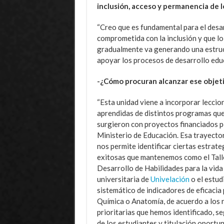
inclusión, acceso y permanencia de 
“Creo que es fundamental para el desa
comprometida con la inclusión y que lo
gradualmente va generando una estruc
apoyar los procesos de desarrollo educ
-¿Cómo procuran alcanzar ese objet
“Esta unidad viene a incorporar leccio
aprendidas de distintos programas qu
surgieron con proyectos financiados p
Ministerio de Educación. Esa trayecto
nos permite identificar ciertas estrate
exitosas que mantenemos como el Tall
Desarrollo de Habilidades para la vida
universitaria de
Univelación
o el estud
sistemático de indicadores de eficacia
Química o Anatomía, de acuerdo a los 
prioritarias que hemos identificado, s
de los estudiantes y titulación oportun