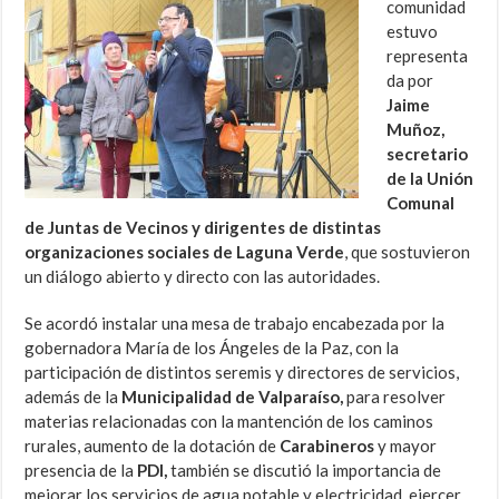
comunidad
estuvo
representa
da por
Jaime
Muñoz,
secretario
de la Unión
Comunal
de Juntas de Vecinos y dirigentes de distintas
organizaciones sociales de Laguna Verde
, que sostuvieron
un diálogo abierto y directo con las autoridades.
Se acordó instalar una mesa de trabajo encabezada por la
gobernadora María de los Ángeles de la Paz, con la
participación de distintos seremis y directores de servicios,
además de la
Municipalidad de Valparaíso,
para resolver
materias relacionadas con la mantención de los caminos
rurales, aumento de la dotación de
Carabineros
y mayor
presencia de la
PDI,
también se discutió la importancia de
mejorar los servicios de agua potable y electricidad, ejercer