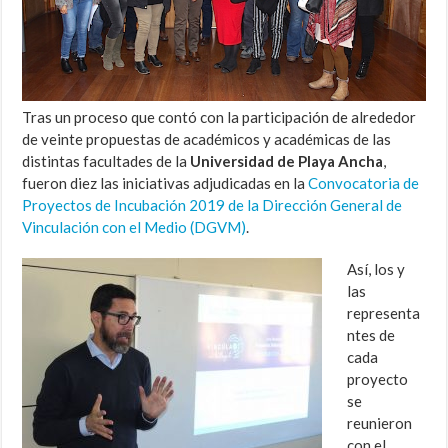
Tras un proceso que contó con la participación de alrededor
de veinte propuestas de académicos y académicas de las
distintas facultades de la
Universidad de Playa Ancha
,
fueron diez las iniciativas adjudicadas en la
Convocatoria de
Proyectos de Incubación 2019 de la Dirección General de
Vinculación con el Medio (DGVM)
.
Así, los y
las
representa
ntes de
cada
proyecto
se
reunieron
con el