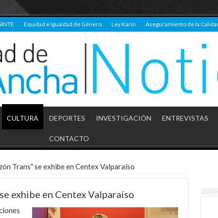
SINTE
Equidad e Igualdad de Género
Ley Karin
Aseguramiento de la Calida
CULTURA
DEPORTES
INVESTIGACIÓN
ENTREVISTAS
CONTACTO
zón Trans” se exhibe en Centex Valparaíso
se exhibe en Centex Valparaíso
ciones