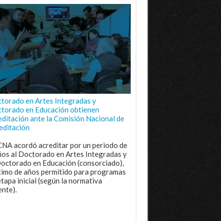
torado en Artes Integradas y
torado en Educación obtienen
editación ante la Comisión Nacional de
editación
CNA acordó acreditar por un periodo de
ños al Doctorado en Artes Integradas y
Doctorado en Educación (consorciado),
imo de años permitido para programas
etapa inicial (según la normativa
ente).