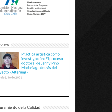
vista
Práctica artística como
investigación: El proceso
doctoral de Jenny Pino
Madariaga detrás del
yecto «Alterung»
 de julio de 2026
uramiento de la Calidad