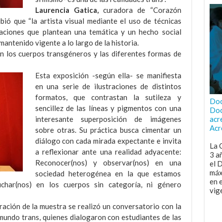
Laurencia Gatica,
curadora de “Corazón
ibió que “la artista visual mediante el uso de técnicas
raciones que plantean una temática y un hecho social
antenido vigente a lo largo de la historia.
 en los cuerpos transgéneros y las diferentes formas de
Esta exposición -según ella- se manifiesta
en una serie de ilustraciones de distintos
formatos, que contrastan la sutileza y
Doc
sencillez de las líneas y pigmentos con una
Doc
interesante superposición de imágenes
acr
Acr
sobre otras. Su práctica busca cimentar un
diálogo con cada mirada expectante e invita
La 
a reflexionar ante una realidad adyacente:
3 a
Reconocer(nos) y observar(nos) en una
el 
máx
sociedad heterogénea en la que estamos
en 
uchar(nos) en los cuerpos sin categoría, ni género
vig
ración de la muestra se realizó un conversatorio con la
 mundo trans, quienes dialogaron con estudiantes de las