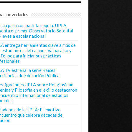
mas novedades
ncia para combatir la sequía: UPLA
senta el primer Observatorio Satelital
Nieves a escala nacional
A entrega herramientas clave a más de
 estudiantes del campus Valparaíso y
Felipe para iniciar sus prácticas
fesionales
A TV estrena la serie Raíces:
eriencias de Educación Pública
estigaciones UPLA sobre Religiosidad
enina y Filosofía en el exilio destacaron
encuentro internacional de estudios
oniales
dadanos de la UPLA: El emotivo
ncuentro que celebra décadas de
ación