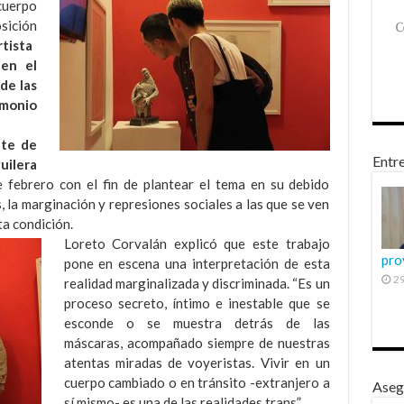
uerpo
ición
rtista
en el
de las
monio
te de
Entre
ilera
de febrero con el fin de plantear el tema en su debido
os, la marginación y represiones sociales a las que se ven
ta condición.
Loreto Corvalán explicó que este trabajo
pro
pone en escena una interpretación de esta
29
realidad marginalizada y discriminada. “Es un
proceso secreto, íntimo e inestable que se
esconde o se muestra detrás de las
máscaras, acompañado siempre de nuestras
atentas miradas de voyeristas. Vivir en un
cuerpo cambiado o en tránsito -extranjero a
Aseg
sí mismo- es una de las realidades trans”.