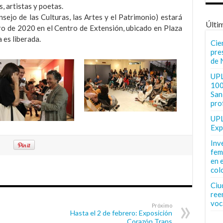
, artistas y poetas.
sejo de las Culturas, las Artes y el Patrimonio) estará
Últi
ro de 2020 en el Centro de Extensión, ubicado en Plaza
 es liberada.
Cie
pre
de 
UPL
100
San 
pro
UPL
Exp
Inv
fem
en 
col
Ciu
ree
voc
Próximo
Hasta el 2 de febrero: Exposición
Corazón Trans