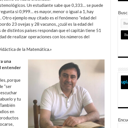
istemológicos. Un estudiante sabe que 0,333… se puede
pregunta si 0,999… es mayor, menor o igual a 1, hay
Busca
1. Otro ejemplo muy citado es el fenómeno “edad del
a bordo 23 ovejas y 28 vacunos, ¿cuál es la edad del
 de distintos países respondan que el capitán tiene 51
dad de realizar operaciones con los números del
idáctica de la Matemática.»
ra una
il entender
les, porque
de “ser
 escuchar
 abuelo y tu
 También
udios en
 productos
Encu
vocarse,