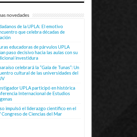
mas novedades
dadanos de la UPLA: El emotivo
ncuentro que celebra décadas de
ación
uras educadoras de párvulos UPLA
ian paso decisivo hacia las aulas con su
dicional investidura
paraíso celebrará la “Gala de Tunas”: Un
uentro cultural de las universidades del
UV
estigador UPLA participó en histórica
ferencia Internacional de Estudios
ígenas
o impulsó el liderazgo científico en el
 Congreso de Ciencias del Mar