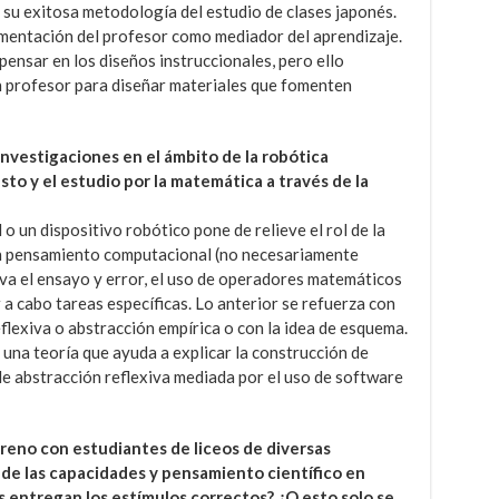
 su exitosa metodología del estudio de clases japonés.
alimentación del profesor como mediador del aprendizaje.
pensar en los diseños instruccionales, pero ello
un profesor para diseñar materiales que fomenten
investigaciones en el ámbito de la robótica
to y el estudio por la matemática a través de la
 o un dispositivo robótico pone de relieve el rol de la
un pensamiento computacional (no necesariamente
va el ensayo y error, el uso de operadores matemáticos
 a cabo tareas específicas. Lo anterior se refuerza con
eflexiva o abstracción empírica o con la idea de esquema.
na teoría que ayuda a explicar la construcción de
e abstracción reflexiva mediada por el uso de software
reno con estudiantes de liceos de diversas
o de las capacidades y pensamiento científico en
s entregan los estímulos correctos? ¿O esto solo se