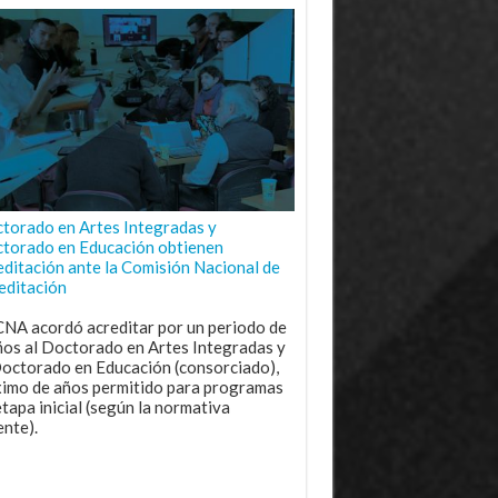
torado en Artes Integradas y
torado en Educación obtienen
editación ante la Comisión Nacional de
editación
CNA acordó acreditar por un periodo de
ños al Doctorado en Artes Integradas y
Doctorado en Educación (consorciado),
imo de años permitido para programas
etapa inicial (según la normativa
ente).