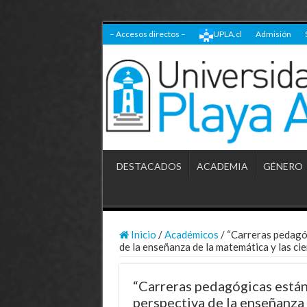
– Accesos directos –
UPLA.cl
Admisión
DESTACADOS
ACADEMIA
GÉNERO
Inicio
/
Académicos
/
“Carreras pedagóg
de la enseñanza de la matemática y las cie
“Carreras pedagógicas están
perspectiva de la enseñanza 