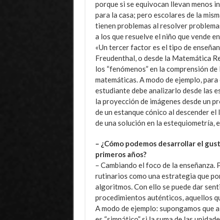
porque si se equivocan llevan menos i
para la casa; pero escolares de la mis
tienen problemas al resolver problema
a los que resuelve el niño que vende en 
«Un tercer factor es el tipo de enseñ
Freudenthal, o desde la Matemática Rea
los “fenómenos” en la comprensión de 
matemáticas. A modo de ejemplo, para 
estudiante debe analizarlo desde las e
la proyección de imágenes desde un pro
de un estanque cónico al descender el 
de una solución en la estequiometría, 
– ¿Cómo podemos desarrollar el gust
primeros años?
– Cambiando el foco de la enseñanza. 
rutinarios como una estrategia que pon
algoritmos. Con ello se puede dar sent
procedimientos auténticos, aquellos que
A modo de ejemplo: supongamos que a u
es “simpático” si la suma de las unidade