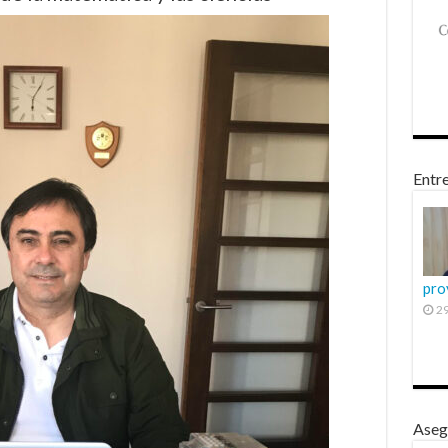
Entre
pro
29
Aseg