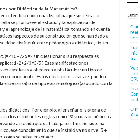
mos por Didáctica de la Matemática?
Últi
ser entendida como una disciplina que sustenta su
 ella se promueve el estudio y la explicación de
Ciu
y el aprendizaje de la matemática, tomando en cuenta
ree
áticos (aspectos de su construcción que se han dado a
voc
, se debe distinguir entre pedagogía y didáctica, sin ser
Fut
inic
25)=√16+√25=9 sin cuestionar si su respuesta es
tra
 aplica: 1/2+2/3=3/5? Esas manifestaciones
Val
s en escolares y obedecen a obstáculos: un tipo de
enc
evo conocimiento. Estos obstáculos, a su vez, pueden
CR
n la enseñanza) o de tipo epistemológico (asociado con la
Inv
Con
Ind
Curs
ulos didácticos. Por ejemplo, al enseñar el sistema de
XLV
ear a los estudiantes reglas como “Si sumas un número a
forzando a medida que se trabaja en el mismo sistema,
ico, ese conocimiento que se instaló ya no sirve: 5 +
to, como se había enseñado.