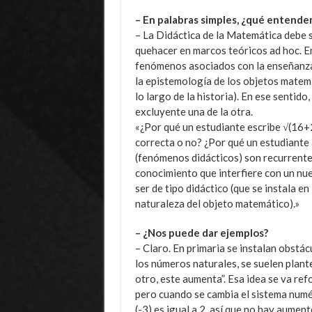
– En palabras simples, ¿qué entende
– La Didáctica de la Matemática debe 
quehacer en marcos teóricos ad hoc. En
fenómenos asociados con la enseñanza 
la epistemología de los objetos matem
lo largo de la historia). En ese sentido
excluyente una de la otra.
«¿Por qué un estudiante escribe √(16+
correcta o no? ¿Por qué un estudiante
(fenómenos didácticos) son recurrente
conocimiento que interfiere con un nu
ser de tipo didáctico (que se instala e
naturaleza del objeto matemático).»
– ¿Nos puede dar ejemplos?
– Claro. En primaria se instalan obstác
los números naturales, se suelen plant
otro, este aumenta”. Esa idea se va re
pero cuando se cambia el sistema numér
(-3) es igual a 2, así que no hay aumen