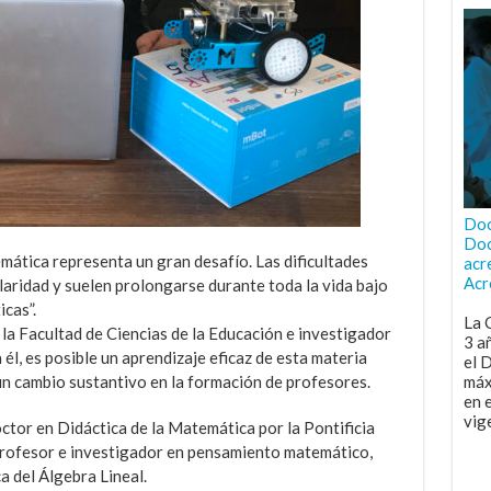
Doc
Doc
ática representa un gran desafío. Las dificultades
acr
Acr
aridad y suelen prolongarse durante toda la vida bajo
cas”.
La 
la Facultad de Ciencias de la Educación e investigador
3 a
él, es posible un aprendizaje eficaz de esta materia
el 
n cambio sustantivo en la formación de profesores.
máx
en 
vig
tor en Didáctica de la Matemática por la Pontificia
profesor e investigador en pensamiento matemático,
 del Álgebra Lineal.