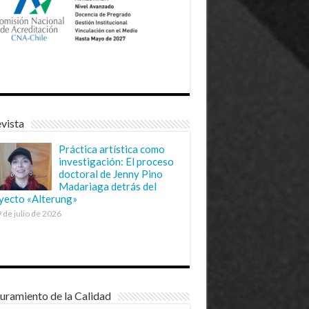
vista
Práctica artística como
investigación: El proceso
doctoral de Jenny Pino
Madariaga detrás del
yecto «Alterung»
 de julio de 2026
uramiento de la Calidad