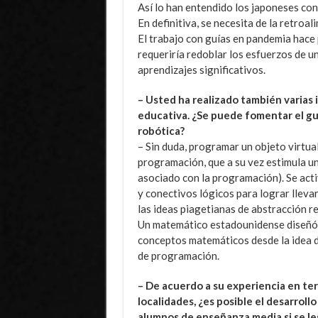
Así lo han entendido los japoneses con
En definitiva, se necesita de la retro
El trabajo con guías en pandemia hace 
requeriría redoblar los esfuerzos de 
aprendizajes significativos.
– Usted ha realizado también varias 
educativa. ¿Se puede fomentar el gus
robótica?
– Sin duda, programar un objeto virtual
programación, que a su vez estimula 
asociado con la programación). Se acti
y conectivos lógicos para lograr llevar
las ideas piagetianas de abstracción r
Un matemático estadounidense diseñó u
conceptos matemáticos desde la idea d
de programación.
– De acuerdo a su experiencia en ter
localidades, ¿es posible el desarroll
alumnos de enseñanza media si se le