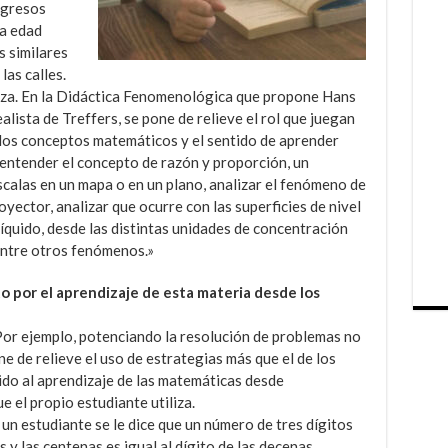
ngresos
ma edad
s similares
las calles.
anza. En la Didáctica Fenomenológica que propone Hans
lista de Treffers, se pone de relieve el rol que juegan
los conceptos matemáticos y el sentido de aprender
entender el concepto de razón y proporción, un
scalas en un mapa o en un plano, analizar el fenómeno de
yector, analizar que ocurre con las superficies de nivel
líquido, desde las distintas unidades de concentración
entre otros fenómenos.»
o por el aprendizaje de esta materia desde los
Por ejemplo, potenciando la resolución de problemas no
e de relieve el uso de estrategias más que el de los
ido al aprendizaje de las matemáticas desde
 el propio estudiante utiliza.
n estudiante se le dice que un número de tres dígitos
s y las centenas es igual al dígito de las decenas.