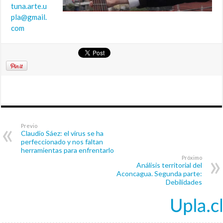
tuna.arte.u
pla@gmail.
com
Previo
Claudio Sáez: el virus se ha
perfeccionado y nos faltan
herramientas para enfrentarlo
Próximo
Análisis territorial del
Aconcagua. Segunda parte:
Debilidades