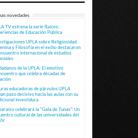
mas novedades
A TV estrena la serie Raíces:
eriencias de Educación Pública
estigaciones UPLA sobre Religiosidad
enina y Filosofía en el exilio destacaron
encuentro internacional de estudios
oniales
dadanos de la UPLA: El emotivo
ncuentro que celebra décadas de
ación
uras educadoras de párvulos UPLA
ian paso decisivo hacia las aulas con su
dicional investidura
paraíso celebrará la “Gala de Tunas”: Un
uentro cultural de las universidades del
UV