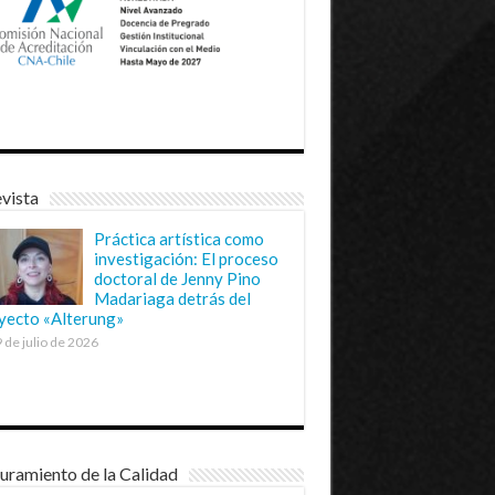
vista
Práctica artística como
investigación: El proceso
doctoral de Jenny Pino
Madariaga detrás del
yecto «Alterung»
 de julio de 2026
uramiento de la Calidad