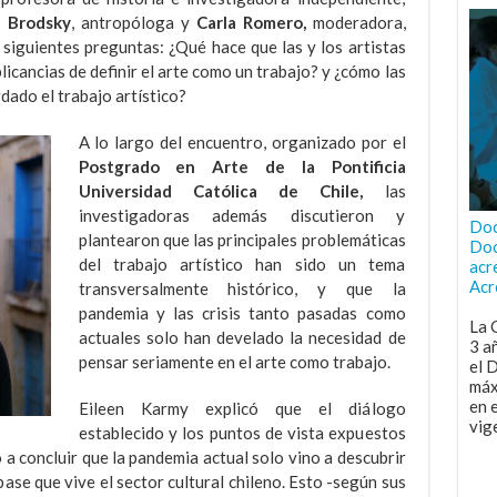
a Brodsky
, antropóloga y
Carla Romero,
moderadora,
s siguientes preguntas: ¿Qué hace que las y los artistas
licancias de definir el arte como un trabajo? y ¿cómo las
rdado el trabajo artístico?
A lo largo del encuentro, organizado por el
Postgrado en Arte de la Pontificia
Universidad Católica de Chile,
las
investigadoras además discutieron y
Doc
plantearon que las principales problemáticas
Doc
del trabajo artístico han sido un tema
acr
Acr
transversalmente histórico, y que la
pandemia y las crisis tanto pasadas como
La 
actuales solo han develado la necesidad de
3 a
pensar seriamente en el arte como trabajo.
el 
máx
en 
Eileen Karmy explicó que el diálogo
vig
establecido y los puntos de vista expuestos
ó a concluir que la pandemia actual solo vino a descubrir
base que vive el sector cultural chileno. Esto -según sus