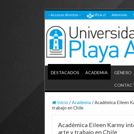
– Accesos directos –
UPLA.cl
Admisión
DESTACADOS
ACADEMIA
GÉNERO
CONTAC
Inicio
/
Academia
/
Académica Eileen Ka
trabajo en Chile
Académica Eileen Karmy int
arte y trabajo en Chile