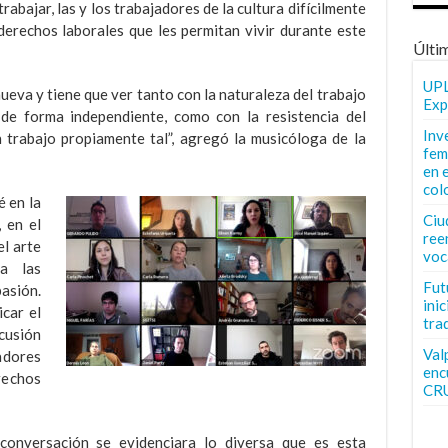
rabajar, las y los trabajadores de la cultura difícilmente
derechos laborales que les permitan vivir durante este
Últi
UPL
ueva y tiene que ver tanto con la naturaleza del trabajo
Exp
 de forma independiente, como con la resistencia del
Inv
n trabajo propiamente tal”, agregó la musicóloga de la
fem
en 
col
 en la
Ciu
 en el
ree
el arte
voc
a las
Fut
asión.
inic
car el
tra
scusión
Val
jadores
enc
erechos
CR
conversación se evidenciara lo diversa que es esta