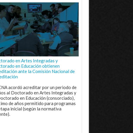
torado en Artes Integradas y
torado en Educación obtienen
editación ante la Comisión Nacional de
editación
CNA acordó acreditar por un periodo de
ños al Doctorado en Artes Integradas y
Doctorado en Educación (consorciado),
imo de años permitido para programas
etapa inicial (según la normativa
ente).