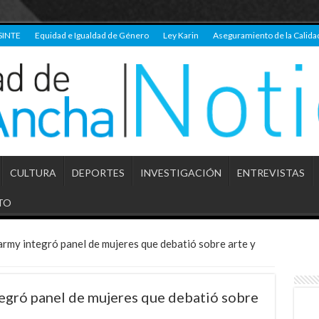
SINTE
Equidad e Igualdad de Género
Ley Karin
Aseguramiento de la Calida
CULTURA
DEPORTES
INVESTIGACIÓN
ENTREVISTAS
TO
rmy integró panel de mujeres que debatió sobre arte y
egró panel de mujeres que debatió sobre