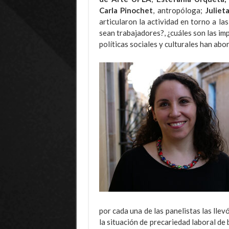
Carla Pinochet
, antropóloga;
Juliet
articularon la actividad en torno a la
sean trabajadores?, ¿cuáles son las imp
políticas sociales y culturales han abo
por cada una de las panelistas las llev
la situación de precariedad laboral de 