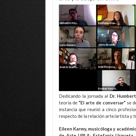
Dedicando la jornada al
Dr. Humber
teoría de
“El arte de conversar”
se d
instancia que reunió a cinco profesio
respecto de la relación arte/artista y 
Eileen Karmy, musicóloga y académi
de Arte UPLA
;
Estefanía Urqueta,