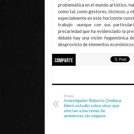
problemática en el mundo artístico, h
como tal, como gestores, técnicos, y o
especialmente en este horizonte consti
trabajo -aunque con sus particular
precariedad que ha evidenciado la pres
debate hay una visión hegemónica del
desprovisto de elementos económicos”, 
Comparte
Previo
Investigador Roberto Orellana
lideró estudio sobre virus que
afectan a bacterias de
ambientes sin oxígeno