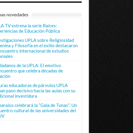
mas novedades
A TV estrena la serie Raíces:
eriencias de Educación Pública
estigaciones UPLA sobre Religiosidad
enina y Filosofía en el exilio destacaron
encuentro internacional de estudios
oniales
dadanos de la UPLA: El emotivo
ncuentro que celebra décadas de
ación
uras educadoras de párvulos UPLA
ian paso decisivo hacia las aulas con su
dicional investidura
paraíso celebrará la “Gala de Tunas”: Un
uentro cultural de las universidades del
UV