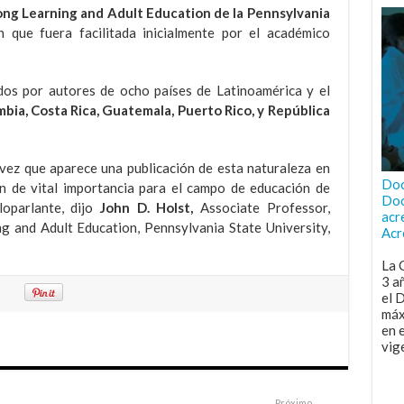
ong Learning and Adult Education de la Pennsylvania
 que fuera facilitada inicialmente por el académico
zados por autores de ocho países de Latinoamérica y el
ombia, Costa Rica, Guatemala, Puerto Rico, y República
 vez que aparece una publicación de esta naturaleza en
Doc
on de vital importancia para el campo de educación de
Doc
oparlante, dijo
John D. Holst,
Associate Professor,
acr
g and Adult Education, Pennsylvania State University,
Acr
La 
3 a
el 
máx
en 
vig
Próximo