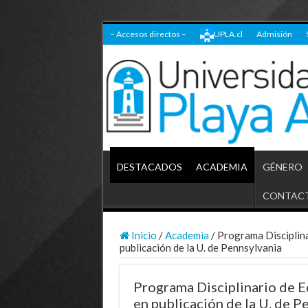
– Accesos directos –
UPLA.cl
Admisión
DESTACADOS
ACADEMIA
GÉNERO
CONTAC
Inicio
/
Academia
/
Programa Disciplina
publicación de la U. de Pennsylvania
Programa Disciplinario de E
en publicación de la U. de P