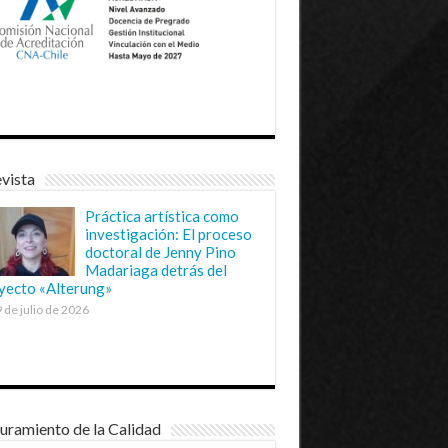
vista
Práctica artística como
investigación: El proceso
doctoral de Jenny Pino
Madariaga detrás del
yecto «Alterung»
 de julio de 2026
uramiento de la Calidad