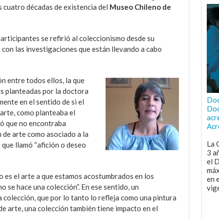
 cuatro décadas de existencia del
Museo Chileno de
articipantes se refirió al coleccionismo desde su
 con las investigaciones que están llevando a cabo
 entre todos ellos, la que
s planteadas por la doctora
Doc
ente en el sentido de si el
Doc
arte, como planteaba el
acr
tió que no encontraba
Acr
n de arte como asociado a la
La 
 que llamó “afición o deseo
3 a
el 
máx
no es el arte a que estamos acostumbrados en los
en 
o se hace una colección”. En ese sentido, un
vig
a colección, que por lo tanto lo refleja como una pintura
 de arte, una colección también tiene impacto en el