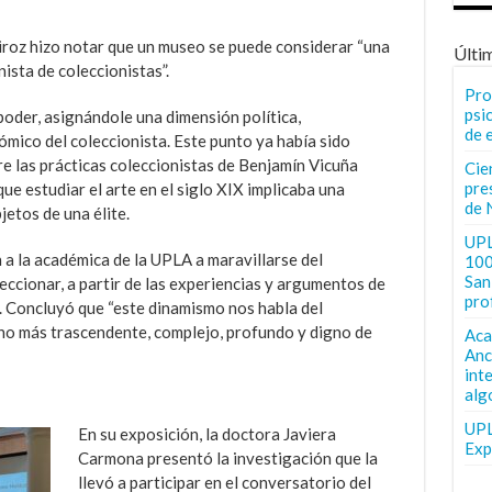
roz hizo notar que un museo se puede considerar “una
Últi
ista de coleccionistas”.
Pro
psi
poder, asignándole una dimensión política,
de 
mico del coleccionista. Este punto ya había sido
e las prácticas coleccionistas de Benjamín Vicuña
Cie
pre
ue estudiar el arte en el siglo XIX implicaba una
de 
jetos de una élite.
UPL
a la académica de la UPLA a maravillarse del
100
San 
ccionar, a partir de las experiencias y argumentos de
pro
 Concluyó que “este dinamismo nos habla del
 más trascendente, complejo, profundo y digno de
Aca
Anc
int
alg
UPL
En su exposición, la doctora Javiera
Exp
Carmona presentó la investigación que la
llevó a participar en el conversatorio del