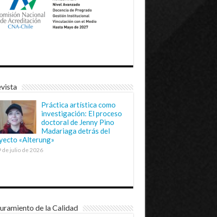
vista
Práctica artística como
investigación: El proceso
doctoral de Jenny Pino
Madariaga detrás del
yecto «Alterung»
 de julio de 2026
uramiento de la Calidad