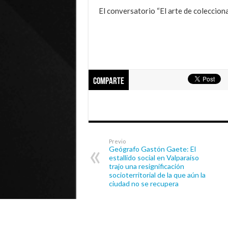
El conversatorio “El arte de coleccion
Comparte
Previo
Geógrafo Gastón Gaete: El
estallido social en Valparaíso
trajo una resignificación
socioterritorial de la que aún la
ciudad no se recupera
© Universidad de Playa Ancha