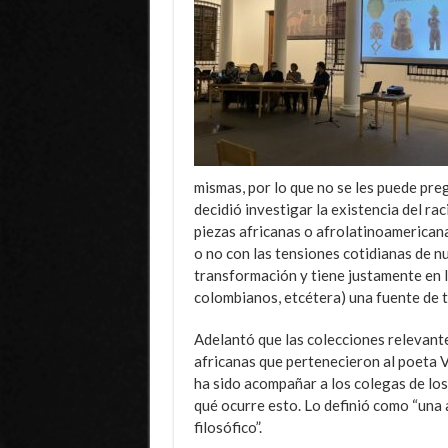
mismas, por lo que no se les puede preg
decidió investigar la existencia del ra
piezas africanas o afrolatinoamericana
o no con las tensiones cotidianas de n
transformación y tiene justamente en l
colombianos, etcétera) una fuente de t
Adelantó que las colecciones relevante
africanas que pertenecieron al poeta V
ha sido acompañar a los colegas de los
qué ocurre esto. Lo definió como “una 
filosófico”.