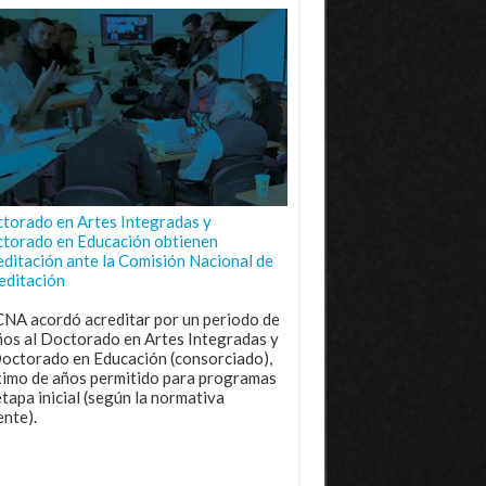
torado en Artes Integradas y
torado en Educación obtienen
editación ante la Comisión Nacional de
editación
CNA acordó acreditar por un periodo de
ños al Doctorado en Artes Integradas y
Doctorado en Educación (consorciado),
imo de años permitido para programas
etapa inicial (según la normativa
ente).