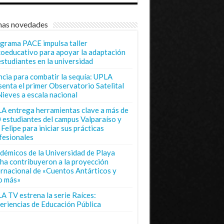
mas novedades
grama PACE impulsa taller
coeducativo para apoyar la adaptación
estudiantes en la universidad
ncia para combatir la sequía: UPLA
senta el primer Observatorio Satelital
Nieves a escala nacional
A entrega herramientas clave a más de
 estudiantes del campus Valparaíso y
Felipe para iniciar sus prácticas
fesionales
démicos de la Universidad de Playa
ha contribuyeron a la proyección
ernacional de «Cuentos Antárticos y
o más»
A TV estrena la serie Raíces:
eriencias de Educación Pública