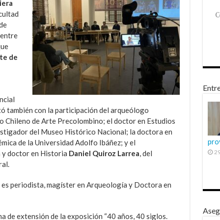
iera
cultad
 de
 entre
que
rte de
Entre
ncial
tó también con la participación del arqueólogo
o Chileno de Arte Precolombino; el doctor en Estudios
estigador del Museo Histórico Nacional; la doctora en
pro
émica de la Universidad Adolfo Ibáñez; y el
29
 y doctor en Historia
Daniel Quiroz Larrea
, del
al.
 es periodista, magíster en Arqueología y Doctora en
Aseg
a de extensión de la exposición “40 años, 40 siglos.