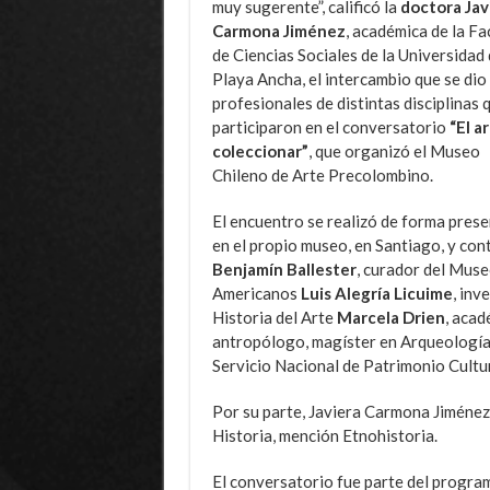
muy sugerente”, calificó la
doctora Jav
Carmona Jiménez
, académica de la Fa
de Ciencias Sociales de la Universidad
Playa Ancha, el intercambio que se dio
profesionales de distintas disciplinas 
participaron en el conversatorio
“El a
coleccionar”
, que organizó el Museo
Chileno de Arte Precolombino.
El encuentro se realizó de forma prese
en el propio museo, en Santiago, y con
Benjamín Ballester
, curador del Muse
Americanos
Luis Alegría Licuime
, inv
Historia del Arte
Marcela Drien
, acad
antropólogo, magíster en Arqueología
Servicio Nacional de Patrimonio Cultur
Por su parte, Javiera Carmona Jiménez
Historia, mención Etnohistoria.
El conversatorio fue parte del program