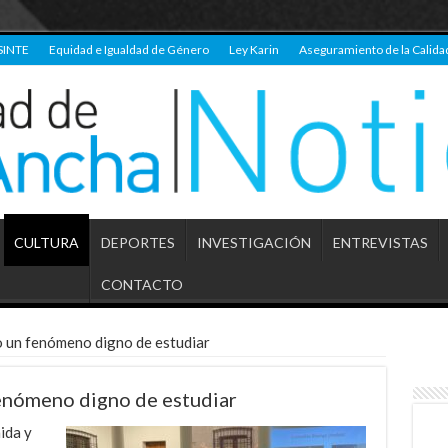
SINTE
Equidad e Igualdad de Género
Ley Karin
Aseguramiento de la Calida
CULTURA
DEPORTES
INVESTIGACIÓN
ENTREVISTAS
CONTACTO
o un fenómeno digno de estudiar
enómeno digno de estudiar
ida y