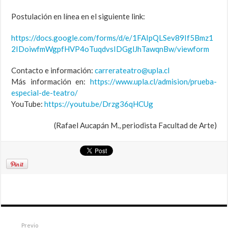
Postulación en línea en el siguiente link:
https://docs.google.com/forms/d/e/1FAIpQLSev89If5Bmz1
2IDoiwfmWgpfHVP4oTuqdvsIDGglJhTawqnBw/viewform
Contacto e información:
carrerateatro@upla.cl
Más información en:
https://www.upla.cl/admision/prueba-
especial-de-teatro/
YouTube:
https://youtu.be/Drzg36qHCUg
(Rafael Aucapán M., periodista Facultad de Arte)
Previo