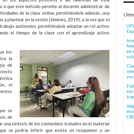
do a que este método permite al docente administrar de
tividades de la clase online, permitiéndole además, una
Últi
 a plantear en la sesión (Jiménez, 2019); a la vez que el
UPL
 trabajo autónomo, permitiéndole adoptar un rol activo
Exp
ando el tiempo de la clase con el aprendizaje activo
Inv
fem
en 
ue los
col
iva la
gía de
Ciu
ree
ntexto
voc
écnica
ón, el
Fut
inic
mientos
tra
Val
que se
enc
CR
nzo de
ar una síntesis de los contenidos tratados en el material
 que se podría inferir que existe un resquemor y un