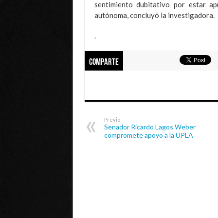
sentimiento dubitativo por estar a
autónoma, concluyó la investigadora.
.
Comparte
Previo
Senador Ricardo Lagos Weber
compromete apoyo a la UPLA