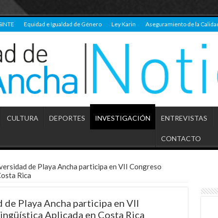
SINTE
Equidad e Igualdad de Género
Ley Karin
Aseguramiento de la Calida
CULTURA
DEPORTES
INVESTIGACIÓN
ENTREVISTAS
CONTACTO
versidad de Playa Ancha participa en VII Congreso
Costa Rica
 de Playa Ancha participa en VII
ingüística Aplicada en Costa Rica