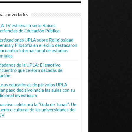
mas novedades
A TV estrena la serie Raíces:
eriencias de Educación Pública
estigaciones UPLA sobre Religiosidad
enina y Filosofía en el exilio destacaron
encuentro internacional de estudios
oniales
dadanos de la UPLA: El emotivo
ncuentro que celebra décadas de
ación
uras educadoras de párvulos UPLA
ian paso decisivo hacia las aulas con su
dicional investidura
paraíso celebrará la “Gala de Tunas”: Un
uentro cultural de las universidades del
UV