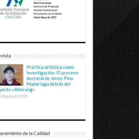
vista
Práctica artística como
investigación: El proceso
doctoral de Jenny Pino
Madariaga detrás del
yecto «Alterung»
 de julio de 2026
uramiento de la Calidad