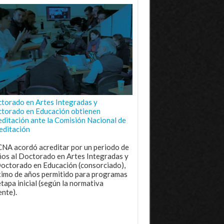
torado en Artes Integradas y
torado en Educación obtienen
editación ante la Comisión Nacional de
editación
CNA acordó acreditar por un periodo de
ños al Doctorado en Artes Integradas y
Doctorado en Educación (consorciado),
imo de años permitido para programas
etapa inicial (según la normativa
ente).