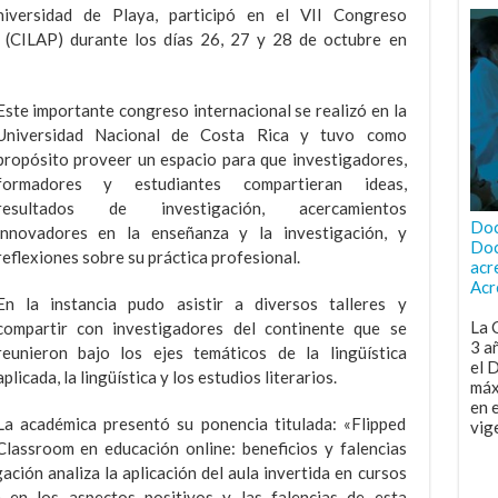
iversidad de Playa, participó en el VII Congreso
a (CILAP) durante los días 26, 27 y 28 de octubre en
Este importante congreso internacional se realizó en la
Universidad Nacional de Costa Rica y tuvo como
propósito proveer un espacio para que investigadores,
formadores y estudiantes compartieran ideas,
resultados de investigación, acercamientos
Doc
innovadores en la enseñanza y la investigación, y
Doc
reflexiones sobre su práctica profesional.
acr
Acr
En la instancia pudo asistir a diversos talleres y
La 
compartir con investigadores del continente que se
3 a
reunieron bajo los ejes temáticos de la lingüística
el 
aplicada, la lingüística y los estudios literarios.
máx
en 
La académica presentó su ponencia titulada: «Flipped
vig
Classroom en educación online: beneficios y falencias
ación analiza la aplicación del aula invertida en cursos
e en los aspectos positivos y las falencias de esta