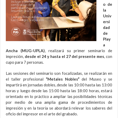
o de
la
Univ
ersi
dad
de
Play
a
Ancha (MUG-UPLA)
, realizará su primer seminario de
impresión,
desde el 24 y hasta el 27 del presente mes
, con
cupo para 7 personas.
Las sesiones del seminario son focalizadas, se realizarán en
el taller profesional
“Metales Nobles”
del Museo y se
impartirá en jornadas dobles, desde las 10:00 hasta las 13:00
horas y luego desde las 15:00 hasta las 18:00 horas, estará
orientado en lo práctico a ampliar las posibilidades técnicas
por medio de una amplia gama de procedimientos de
impresión y en la teoría se abordará relevar los saberes del
oficio del impresor en el arte del grabado.