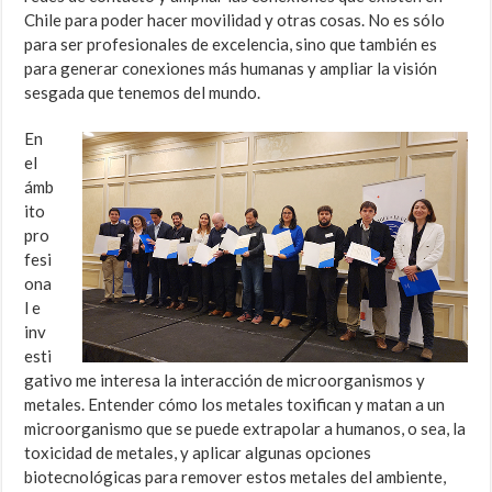
Chile para poder hacer movilidad y otras cosas. No es sólo
para ser profesionales de excelencia, sino que también es
para generar conexiones más humanas y ampliar la visión
sesgada que tenemos del mundo.
En
el
ámb
ito
pro
fesi
ona
l e
inv
esti
gativo me interesa la interacción de microorganismos y
metales. Entender cómo los metales toxifican y matan a un
microorganismo que se puede extrapolar a humanos, o sea, la
toxicidad de metales, y aplicar algunas opciones
biotecnológicas para remover estos metales del ambiente,