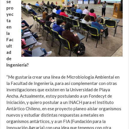
se
pro
yec
ta
en
la
Fac
ult
ad
de
Ingeniería?
“Me gustaría crear una línea de Microbiología Ambiental en
la Facultad de Ingeniería, para así complementar con otras
investigaciones que existen en la Universidad de Playa
Ancha. Actualmente, estoy postulando a un Fondecyt de
Iniciación, y quiero postular a un INACH para el Instituto
Antártico Chileno, en ese proyecto planeo aislar organismos
nuevos y estudiar distintas respuestas a metales en
organismos antárticos, y a un FIA (Fundación para la
Innovación Agraria) con una idea que tenemos con otra