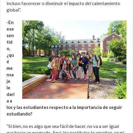
incluso favorecer o disminuir el impacto del calentamiento
global”.
-En
ese
sen
tid
o,
¿qu
é
me
nsa
je
le
darí
a a
los y las estudiantes respecto a la importancia de seguir
estudiando?
“Si bien, no es algo que sea fácil de hacer, no va a ser igual
que hacer un pregrado. Aquí, los postítulos te enseñan, en mi