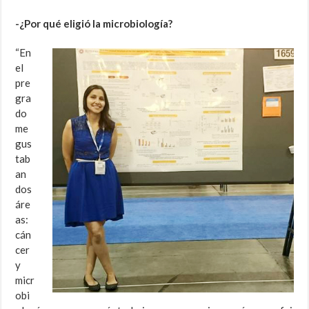
-¿Por qué eligió la microbiología?
“En
el
pre
gra
do
me
gus
tab
an
dos
áre
as:
cán
cer
y
micr
obi