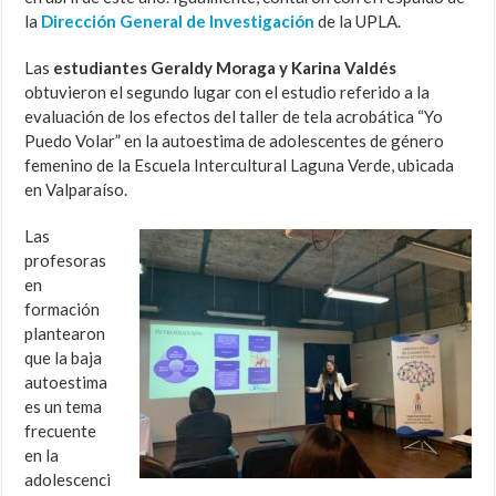
la
Dirección General de Investigación
de la UPLA.
Las
estudiantes Geraldy Moraga y Karina Valdés
obtuvieron el segundo lugar con el estudio referido a la
evaluación de los efectos del taller de tela acrobática “Yo
Puedo Volar” en la autoestima de adolescentes de género
femenino de la Escuela Intercultural Laguna Verde, ubicada
en Valparaíso.
Las
profesoras
en
formación
plantearon
que la baja
autoestima
es un tema
frecuente
en la
adolescenci