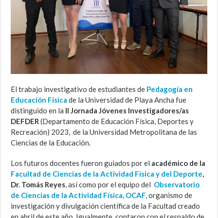
El trabajo investigativo de estudiantes de
Pedagogía en
Educación Física
de la Universidad de Playa Ancha fue
distinguido en la
II Jornada Jóvenes Investigadores/as
DEFDER
(Departamento de Educación Física, Deportes y
Recreación) 2023, de la Universidad Metropolitana de las
Ciencias de la Educación.
Los futuros docentes fueron guiados por el
académico de la
Facultad de Ciencias de la Actividad Física y del Deporte
,
Dr. Tomás Reyes
, así como por el equipo del
Observatorio
de Ciencias de la Actividad Física, OCAF,
organismo de
investigación y divulgación científica de la Facultad creado
en abril de este año. Igualmente, contaron con el respaldo de