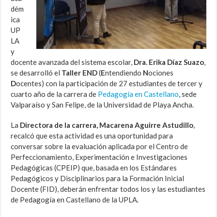
dém
ica
UP
LA
y
docente avanzada del sistema escolar,
Dra. Erika Díaz Suazo
,
se desarrolló el
Taller END
(
E
ntendiendo
N
ociones
D
ocentes) con la participación de 27 estudiantes de tercer y
cuarto año de la carrera de
Pedagogía en Castellano
, sede
Valparaíso y San Felipe, de la Universidad de Playa Ancha.
La
Directora de la carrera, Macarena Aguirre Astudillo
,
recalcó que esta actividad es una oportunidad para
conversar sobre la evaluación aplicada por el Centro de
Perfeccionamiento, Experimentación e Investigaciones
Pedagógicas (CPEIP) que, basada en los Estándares
Pedagógicos y Disciplinarios para la Formación Inicial
Docente (FID), deberán enfrentar todos los y las estudiantes
de Pedagogía en Castellano de la UPLA.