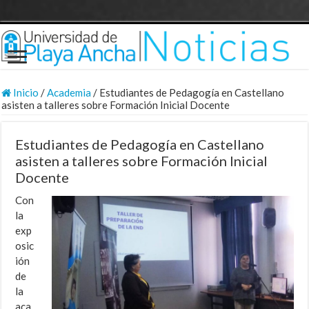
Inicio
/
Academia
/
Estudiantes de Pedagogía en Castellano
asisten a talleres sobre Formación Inicial Docente
Estudiantes de Pedagogía en Castellano
asisten a talleres sobre Formación Inicial
Docente
Con
la
exp
osic
ión
de
la
aca