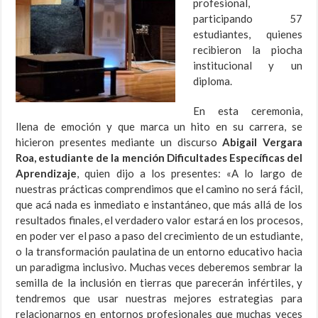
profesional,
participando 57
estudiantes, quienes
recibieron la piocha
institucional y un
diploma.
En esta ceremonia,
llena de emoción y que marca un hito en su carrera, se
hicieron presentes mediante un discurso
Abigail Vergara
Roa, estudiante de la mención Dificultades Específicas del
Aprendizaje
, quien dijo a los presentes: «A lo largo de
nuestras prácticas comprendimos que el camino no será fácil,
que acá nada es inmediato e instantáneo, que más allá de los
resultados finales, el verdadero valor estará en los procesos,
en poder ver el paso a paso del crecimiento de un estudiante,
o la transformación paulatina de un entorno educativo hacia
un paradigma inclusivo. Muchas veces deberemos sembrar la
semilla de la inclusión en tierras que parecerán infértiles, y
tendremos que usar nuestras mejores estrategias para
relacionarnos en entornos profesionales que muchas veces