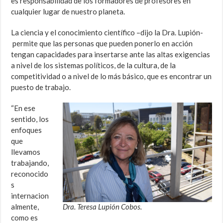
es responsabilidad de los formadores de profesores en
cualquier lugar de nuestro planeta.
La ciencia y el conocimiento científico –dijo la Dra. Lupión-
permite que las personas que pueden ponerlo en acción
tengan capacidades para insertarse ante las altas exigencias
a nivel de los sistemas políticos, de la cultura, de la
competitividad o a nivel de lo más básico, que es encontrar un
puesto de trabajo.
“En ese
sentido, los
enfoques
que
llevamos
trabajando,
reconocido
s
internacion
almente,
Dra. Teresa Lupión Cobos.
como es