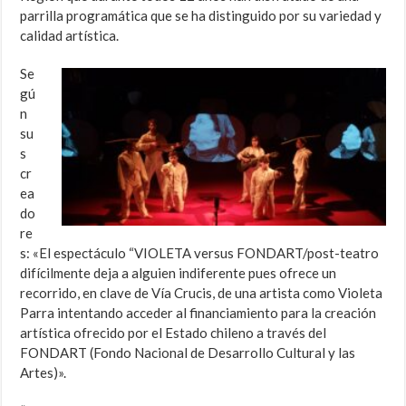
parrilla programática que se ha distinguido por su variedad y
calidad artística.
Se
gú
n
su
s
cr
ea
do
re
s: «El espectáculo “VIOLETA versus FONDART/post-teatro
difícilmente deja a alguien indiferente pues ofrece un
recorrido, en clave de Vía Crucis, de una artista como Violeta
Parra intentando acceder al financiamiento para la creación
artística ofrecido por el Estado chileno a través del
FONDART (Fondo Nacional de Desarrollo Cultural y las
Artes)».