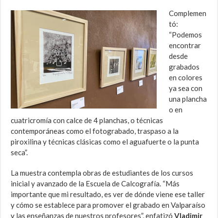
Complemen
tó:
“Podemos
encontrar
desde
grabados
en colores
ya sea con
una plancha
o en
cuatricromía con calce de 4 planchas, o técnicas
contemporáneas como el fotograbado, traspaso a la
piroxilina y técnicas clásicas como el aguafuerte o la punta
seca”.
La muestra contempla obras de estudiantes de los cursos
inicial y avanzado de la Escuela de Calcografía. “Más
importante que mi resultado, es ver de dónde viene ese taller
y cómo se establece para promover el grabado en Valparaíso
y las enseñanzas de nuestros profesores”, enfatizó
Vladimir