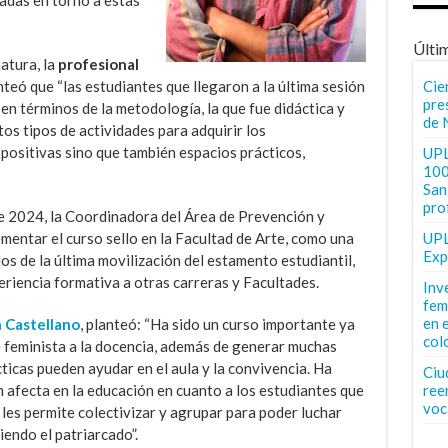
Últi
natura, la
profesional
teó que “las estudiantes que llegaron a la última sesión
Cie
pre
en términos de la metodología, la que fue didáctica y
de 
tos tipos de actividades para adquirir los
positivas sino que también espacios prácticos,
UPL
100
San 
pro
te 2024, la Coordinadora del Área de Prevención y
entar el curso sello en la Facultad de Arte, como una
UPL
Exp
os de la última movilización del estamento estudiantil,
riencia formativa a otras carreras y Facultades.
Inv
fem
en 
 Castellano
, planteó: “Ha sido un curso importante ya
col
e feminista a la docencia, además de generar muchas
ticas pueden ayudar en el aula y la convivencia. Ha
Ciu
afecta en la educación en cuanto a los estudiantes que
ree
voc
les permite colectivizar y agrupar para poder luchar
endo el patriarcado”.