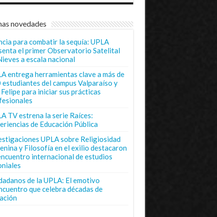
mas novedades
ncia para combatir la sequía: UPLA
senta el primer Observatorio Satelital
Nieves a escala nacional
A entrega herramientas clave a más de
 estudiantes del campus Valparaíso y
Felipe para iniciar sus prácticas
fesionales
A TV estrena la serie Raíces:
eriencias de Educación Pública
estigaciones UPLA sobre Religiosidad
enina y Filosofía en el exilio destacaron
encuentro internacional de estudios
oniales
dadanos de la UPLA: El emotivo
ncuentro que celebra décadas de
ación