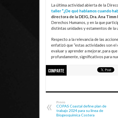
La última actividad abierta de la Dire
taller “¿De qué hablamos cuando ha
directora de la DEIG, Dra. Ana Timm
Derechos Humanos, y en la que partici
distintas unidades y estamentos de la 
Respecto a la relevancia de las accione
enfatizó que “estas actividades son e
evaluar y aprender a mejorar, para que
profundamente, significativos para nue
Comparte
Previo
COPAS Coastal define plan de
trabajo 2024 para su línea de
Biogeoquímica Costera