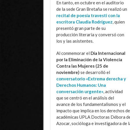
En tanto, en octubre en el auditorio
de la sede Gran Bretaña se realizó un
recital de poesía travesti con la
escritora Claudia Rodríguez
, quien
presentó gran parte de su
producción literaria y conversó con
los y las asistentes.
Al conmemorar el
Día Internacional
por la Eliminación de la Violencia
Contra las Mujeres (25 de
noviembre)
se desarrolló el
conversatorio «Extrema derecha y
Derechos Humanos: Una
conversación urgente»
, actividad
que se centró en el análisis del
avance de los fundamentalismos y el
impacto que implica en los derechos de 
académicas UPLA Doctoras Débora de F
Azocar, socióloga e investigadora de l