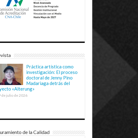
vista
Práctica artística como
investigación: El proceso
doctoral de Jenny Pino
Madariaga detrás del
yecto «Alterung»
 de julio de 2026
uramiento de la Calidad