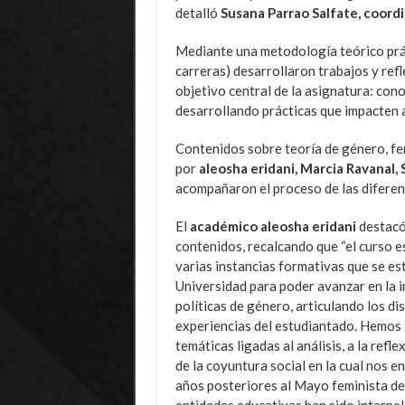
detalló
Susana Parrao Salfate, coord
Mediante una metodología teórico práct
carreras) desarrollaron trabajos y refl
objetivo central de la asignatura: con
desarrollando prácticas que impacten a
Contenidos sobre teoría de género, fe
por
aleosha eridani, Marcia Ravanal,
acompañaron el proceso de las diferen
El
académico aleosha eridani
destacó 
contenidos, recalcando que “el curso e
varias instancias formativas que se es
Universidad para poder avanzar en la 
políticas de género, articulando los di
experiencias del estudiantado. Hemos
temáticas ligadas al análisis, a la refle
de la coyuntura social en la cual nos 
años posteriores al Mayo feminista de
entidades educativas han sido interpel