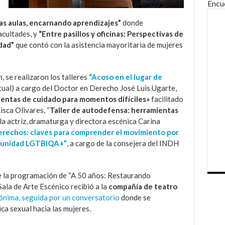
Encu
las aulas, encarnando aprendizajes”
donde
acultades, y
“Entre pasillos y oficinas: Perspectivas de
idad”
que contó con la asistencia mayoritaria de mujeres
, se realizaron los talleres
“Acoso en el lugar de
tual) a cargo del Doctor en Derecho José Luis Ugarte,
entas de cuidado para momentos difíciles»
facilitado
isca Olivares, “
Taller de autodefensa: herramientas
la actriz, dramaturga y directora escénica Carina
erechos: claves para comprender el movimiento por
omunidad LGTBIQA+”
, a cargo de la consejera del INDH
e la programación de “A 50 años: Restaurando
ala de Arte Escénico recibió a la
compañía de teatro
ónima, seguida por un conversatorio
donde se
ica sexual hacia las mujeres.