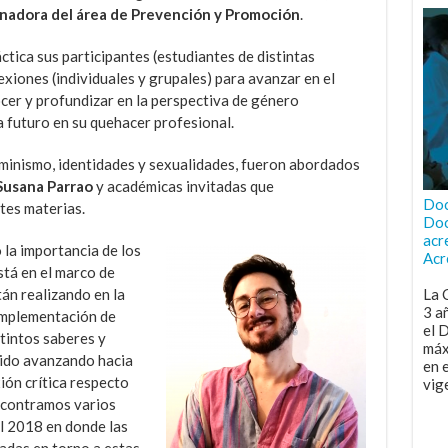
inadora del área de Prevención y Promoción
.
ica sus participantes (estudiantes de distintas
exiones (individuales y grupales) para avanzar en el
ocer y profundizar en la perspectiva de género
 futuro en su quehacer profesional.
minismo, identidades y sexualidades, fueron abordados
 Susana Parrao
y académicas invitadas que
Doc
tes materias.
Doc
acr
la importancia de los
Acr
stá en el marco de
tán realizando en la
La 
3 a
implementación de
el 
stintos saberes y
máx
 ido avanzando hacia
en 
xión crítica respecto
vig
encontramos varios
l 2018 en donde las
adas en torno a estas