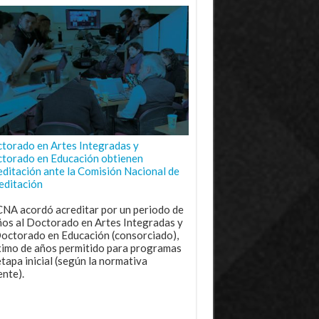
torado en Artes Integradas y
torado en Educación obtienen
editación ante la Comisión Nacional de
editación
CNA acordó acreditar por un periodo de
ños al Doctorado en Artes Integradas y
Doctorado en Educación (consorciado),
imo de años permitido para programas
etapa inicial (según la normativa
ente).