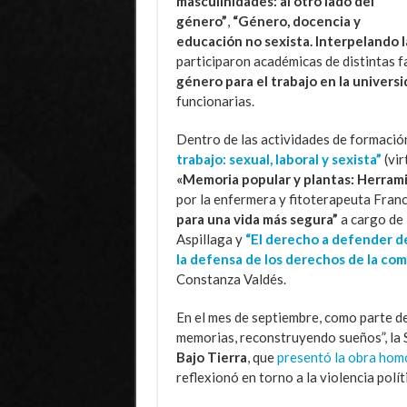
masculinidades: al otro lado del
género”
,
“Género, docencia y
educación no sexista. Interpelando 
participaron académicas de distintas f
género para el trabajo en la univers
funcionarias.
Dentro de las actividades de formación
trabajo: sexual, laboral y sexista”
(vir
«Memoria popular y plantas: Herrami
por la enfermera y fitoterapeuta Franc
para una vida más segura”
a cargo de 
Aspillaga y
“El derecho a defender d
la defensa de los derechos de la c
Constanza Valdés.
En el mes de septiembre, como parte d
memorias, reconstruyendo sueños”, la S
Bajo Tierra
, que
presentó la obra hom
reflexionó en torno a la violencia polít