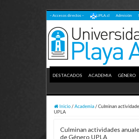
– Accesos directos –
UPLA.cl
Admisión
DESTACADOS
ACADEMIA
GÉNERO
Inicio
/
Academia
/
Culminan actividade
UPLA
Culminan actividades anuale
de Género UPLA