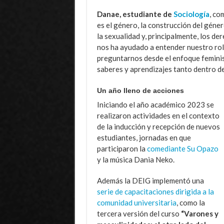
Danae, estudiante de
Sociología
, co
es el género, la construcción del géne
la sexualidad y, principalmente, los d
nos ha ayudado a entender nuestro rol
preguntarnos desde el enfoque feminis
saberes y aprendizajes tanto dentro de 
Un año lleno de acciones
Iniciando el año académico 2023 se
realizaron actividades en el contexto
de la inducción y recepción de nuevos
estudiantes, jornadas en que
participaron la
comediante Su Opazo
y la música Dania Neko.
Además la DEIG implementó una
serie de capacitaciones dirigida a la
comunidad universitaria
, como la
tercera versión del curso
“Varones y