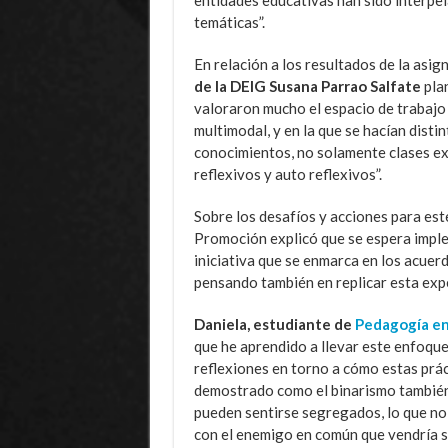
temáticas”.
En relación a los resultados de la asig
de la DEIG Susana Parrao Salfate
plan
valoraron mucho el espacio de trabajo 
multimodal, y en la que se hacían distin
conocimientos, no solamente clases ex
reflexivos y auto reflexivos”.
Sobre los desafíos y acciones para es
Promoción explicó que se espera implem
iniciativa que se enmarca en los acuerd
pensando también en replicar esta expe
Daniela, estudiante de
Pedagogía en
que he aprendido a llevar este enfoqu
reflexiones en torno a cómo estas prác
demostrado como el binarismo también 
pueden sentirse segregados, lo que no 
con el enemigo en común que vendría si