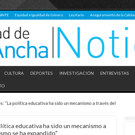
SINTE
Equidad e Igualdad de Género
Ley Karin
Aseguramiento de la Calida
CULTURA
DEPORTES
INVESTIGACIÓN
ENTREVISTAS
TO
: “La política educativa ha sido un mecanismo a través del
lítica educativa ha sido un mecanismo a
lismo se ha expandido”