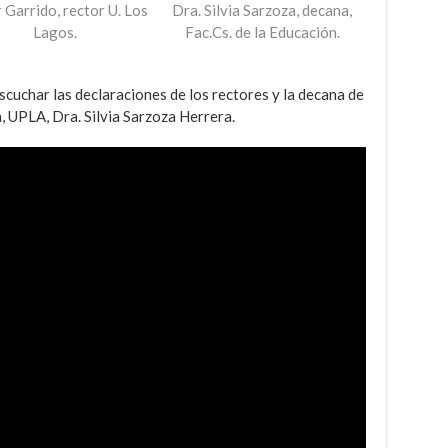
 Garrido, rector U. Los
Dra. Silvia Sarzoza, decana,
Lagos.
Fac.Cs. de la Educación.
escuchar las declaraciones de los rectores y la decana de
, UPLA, Dra. Silvia Sarzoza Herrera.