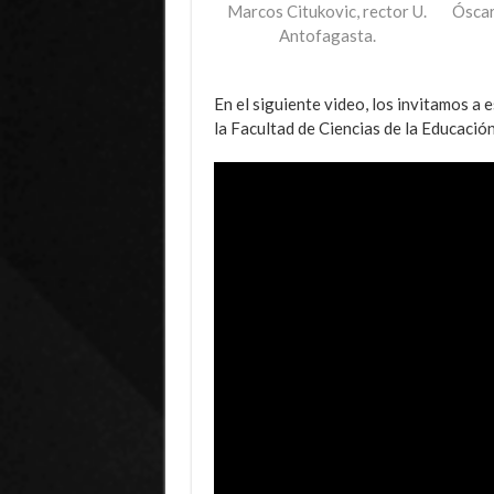
Marcos Citukovic, rector U.
Óscar
Antofagasta.
En el siguiente video, los invitamos a 
la Facultad de Ciencias de la Educación