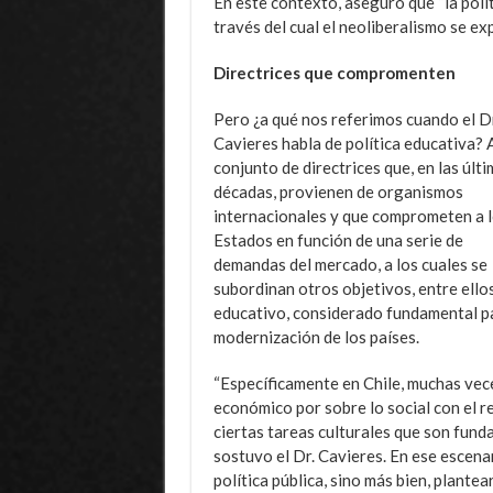
En este contexto, aseguró que “la pol
través del cual el neoliberalismo se ex
Directrices que compromenten
Pero ¿a qué nos referimos cuando el Dr
Cavieres habla de política educativa? 
conjunto de directrices que, en las últ
décadas, provienen de organismos
internacionales y que comprometen a 
Estados en función de una serie de
demandas del mercado, a los cuales se
subordinan otros objetivos, entre ellos
educativo, considerado fundamental pa
modernización de los países.
“Específicamente en Chile, muchas vece
económico por sobre lo social con el r
ciertas tareas culturales que son fund
sostuvo el Dr. Cavieres. En ese escenar
política pública, sino más bien, plant