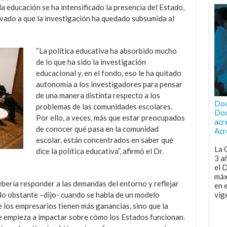
la educación se ha intensificado la presencia del Estado,
levado a que la investigación ha quedado subsumida al
“La política educativa ha absorbido mucho
de lo que ha sido la investigación
educacional y, en el fondo, eso le ha quitado
autonomía a los investigadores para pensar
de una manera distinta respecto a los
Doc
problemas de las comunidades escolares.
Doc
Por ello, a veces, más que estar preocupados
acr
de conocer qué pasa en la comunidad
Acr
escolar, están concentrados en saber qué
La 
dice la política educativa”, afirmó el Dr.
3 a
el 
máx
ebería responder a las demandas del entorno y reflejar
en 
No obstante –dijo- cuando se habla de un modelo
vig
e los empresarios tienen más ganancias, sino que la
e empieza a impactar sobre cómo los Estados funcionan.