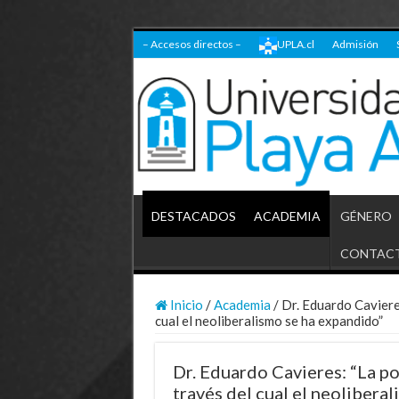
– Accesos directos –
UPLA.cl
Admisión
DESTACADOS
ACADEMIA
GÉNERO
CONTAC
Inicio
/
Academia
/
Dr. Eduardo Cavieres
cual el neoliberalismo se ha expandido”
Dr. Eduardo Cavieres: “La po
través del cual el neolibera