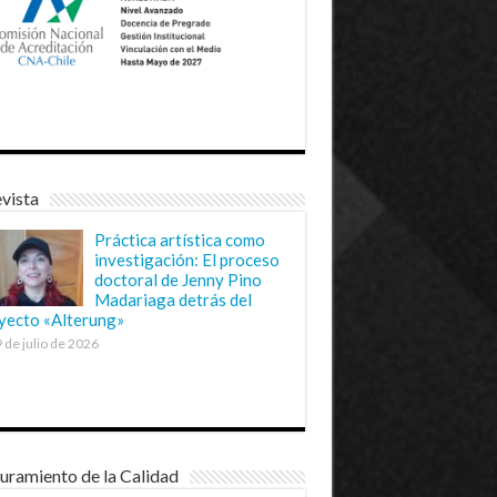
vista
Práctica artística como
investigación: El proceso
doctoral de Jenny Pino
Madariaga detrás del
yecto «Alterung»
 de julio de 2026
uramiento de la Calidad