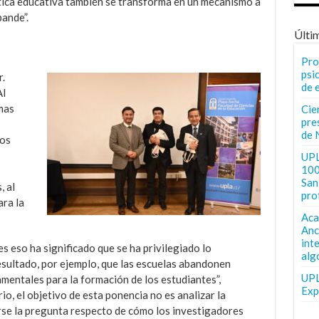
ítica educativa también se transforma en un mecanismo a
pande”.
Últi
Pro
psi
.
de 
Al
imas
Cie
pre
de 
los
UPL
100
San 
, al
pro
ra la
Aca
Anc
int
s eso ha significado que se ha privilegiado lo
alg
esultado, por ejemplo, que las escuelas abandonen
UPL
amentales para la formación de los estudiantes”,
Exp
io, el objetivo de esta ponencia no es analizar la
earse la pregunta respecto de cómo los investigadores