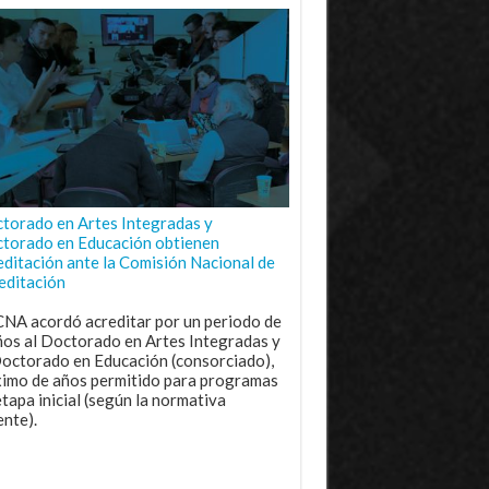
torado en Artes Integradas y
torado en Educación obtienen
editación ante la Comisión Nacional de
editación
CNA acordó acreditar por un periodo de
ños al Doctorado en Artes Integradas y
Doctorado en Educación (consorciado),
imo de años permitido para programas
etapa inicial (según la normativa
ente).