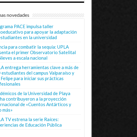
mas novedades
grama PACE impulsa taller
coeducativo para apoyar la adaptación
estudiantes en la universidad
ncia para combatir la sequía: UPLA
senta el primer Observatorio Satelital
Nieves a escala nacional
A entrega herramientas clave a más de
 estudiantes del campus Valparaíso y
Felipe para iniciar sus prácticas
fesionales
démicos de la Universidad de Playa
ha contribuyeron a la proyección
ernacional de «Cuentos Antárticos y
o más»
A TV estrena la serie Raíces:
eriencias de Educación Pública