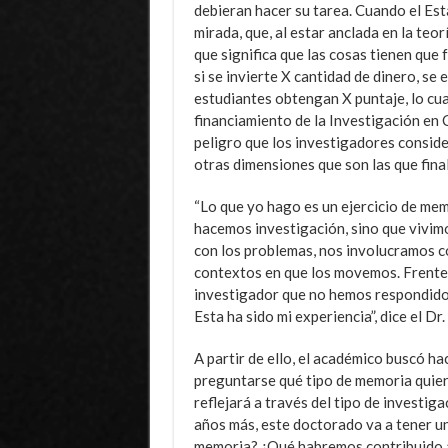
debieran hacer su tarea. Cuando el Esta
mirada, que, al estar anclada en la teor
que significa que las cosas tienen que 
si se invierte X cantidad de dinero, se
estudiantes obtengan X puntaje, lo cu
financiamiento de la Investigación en 
peligro que los investigadores conside
otras dimensiones que son las que fina
“Lo que yo hago es un ejercicio de mem
hacemos investigación, sino que vivimo
con los problemas, nos involucramos c
contextos en que los movemos. Frente 
investigador que no hemos respondido a
Esta ha sido mi experiencia”, dice el Dr.
A partir de ello, el académico buscó ha
preguntarse qué tipo de memoria quiere
reflejará a través del tipo de investi
años más, este doctorado va a tener un
memoria? ¿Qué habremos contribuido a 