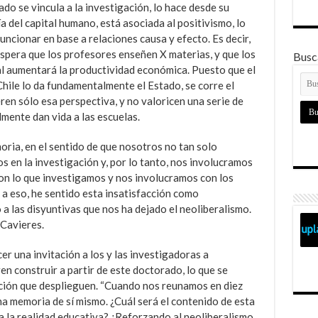
do se vincula a la investigación, lo hace desde su
ía del capital humano, está asociada al positivismo, lo
funcionar en base a relaciones causa y efecto. Es decir,
 espera que los profesores enseñen X materias, y que los
Busca
al aumentará la productividad económica. Puesto que el
Chile lo da fundamentalmente el Estado, se corre el
ren sólo esa perspectiva, y no valoricen una serie de
lmente dan vida a las escuelas.
oria, en el sentido de que nosotros no tan solo
s en la investigación y, por lo tanto, nos involucramos
on lo que investigamos y nos involucramos con los
a eso, he sentido esta insatisfacción como
 las disyuntivas que nos ha dejado el neoliberalismo.
 Cavieres.
cer una invitación a los y las investigadoras a
n construir a partir de este doctorado, lo que se
gación que desplieguen. “Cuando nos reunamos en diez
a memoria de sí mismo. ¿Cuál será el contenido de esta
la realidad educativa? ¿Reforzando al neoliberalismo