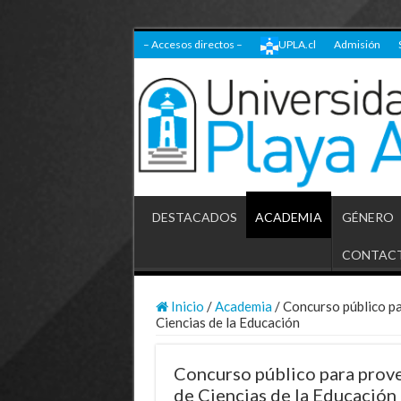
– Accesos directos –
UPLA.cl
Admisión
DESTACADOS
ACADEMIA
GÉNERO
CONTAC
Inicio
/
Academia
/
Concurso público pa
Ciencias de la Educación
Concurso público para prove
de Ciencias de la Educación