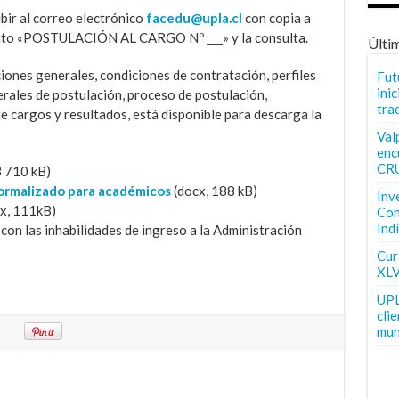
ibir al correo electrónico
facedu@upla.cl
con copia a
sunto «POSTULACIÓN AL CARGO Nº ___» y la consulta.
Últi
iones generales, condiciones de contratación, perfiles
Fut
inic
erales de postulación, proceso de postulación,
tra
 cargos y resultados, está disponible para descarga la
Val
enc
CR
3 710 kB)
ormalizado para académicos
(docx, 188 kB)
Inv
x, 111kB)
Con
Ind
con las inhabilidades de ingreso a la Administración
Curs
XLV
UPL
cli
mun