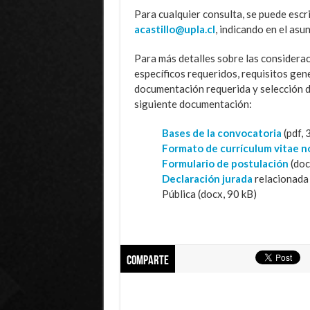
Para cualquier consulta, se puede escr
acastillo@upla.cl
, indicando en el a
Para más detalles sobre las considerac
específicos requeridos, requisitos gen
documentación requerida y selección de
siguiente documentación:
Bases de la convocatoria
(pdf, 
Formato de currículum vitae n
Formulario de postulación
(doc
Declaración jurada
relacionada 
Pública (docx, 90 kB)
Comparte