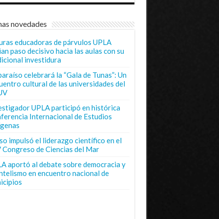
mas novedades
uras educadoras de párvulos UPLA
ian paso decisivo hacia las aulas con su
dicional investidura
paraíso celebrará la “Gala de Tunas”: Un
uentro cultural de las universidades del
UV
estigador UPLA participó en histórica
ferencia Internacional de Estudios
ígenas
o impulsó el liderazgo científico en el
 Congreso de Ciencias del Mar
A aportó al debate sobre democracia y
entelismo en encuentro nacional de
icipios