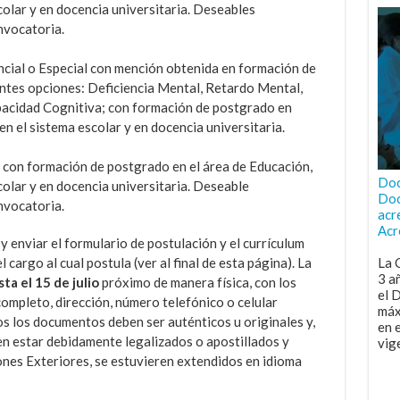
colar y en docencia universitaria. Deseables
nvocatoria.
cial o Especial con mención obtenida en formación de
entes opciones: Deficiencia Mental, Retardo Mental,
pacidad Cognitiva; con formación de postgrado en
n el sistema escolar y en docencia universitaria.
 con formación de postgrado en el área de Educación,
Doc
colar y en docencia universitaria. Deseable
Doc
nvocatoria.
acr
Acr
y enviar el formulario de postulación y el currículum
 cargo al cual postula (ver al final de esta página). La
La 
3 a
ta el 15 de julio
próximo de manera física, con los
el 
ompleto, dirección, número telefónico o celular
máx
os los documentos deben ser auténticos u originales y,
en 
en estar debidamente legalizados o apostillados y
vig
ones Exteriores, se estuvieren extendidos en idioma