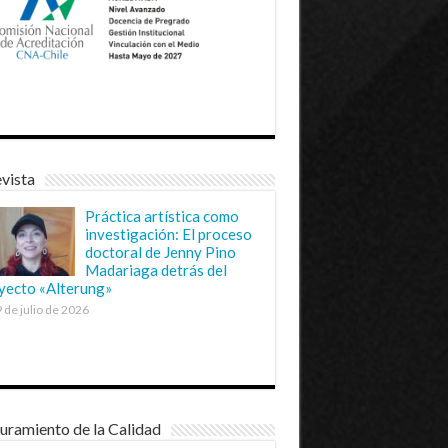
vista
Práctica artística como
investigación: El proceso
doctoral de Jenny Pino
Madariaga detrás del
yecto «Alterung»
 de julio de 2026
uramiento de la Calidad