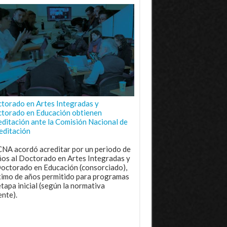
torado en Artes Integradas y
torado en Educación obtienen
editación ante la Comisión Nacional de
editación
CNA acordó acreditar por un periodo de
ños al Doctorado en Artes Integradas y
Doctorado en Educación (consorciado),
imo de años permitido para programas
etapa inicial (según la normativa
ente).