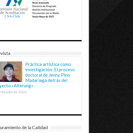
vista
Práctica artística como
investigación: El proceso
doctoral de Jenny Pino
Madariaga detrás del
yecto «Alterung»
 de julio de 2026
uramiento de la Calidad