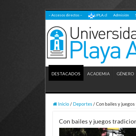
– Accesos directos –
UPLA.cl
Admisión
DESTACADOS
ACADEMIA
GÉNERO
Inicio
/
Deportes
/
Con bailes y juegos 
Con bailes y juegos tradicion