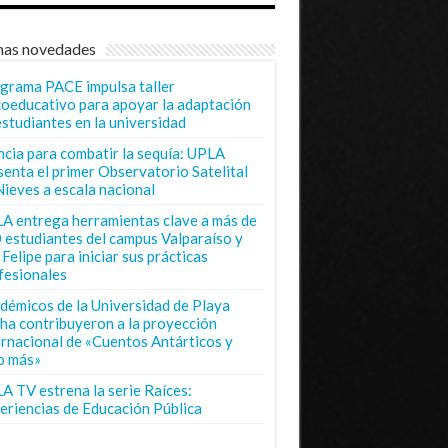
mas novedades
grama PACE impulsa taller
coeducativo para apoyar la adaptación
estudiantes en la universidad
ncia para combatir la sequía: UPLA
senta el primer Observatorio Satelital
Nieves a escala nacional
A entrega herramientas clave a más de
 estudiantes del campus Valparaíso y
Felipe para iniciar sus prácticas
fesionales
démicos de la Universidad de Playa
ha contribuyeron a la proyección
ernacional de «Cuentos Antárticos y
o más»
A TV estrena la serie Raíces:
eriencias de Educación Pública