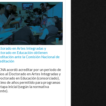
torado en Artes Integradas y
torado en Educación obtienen
editación ante la Comisión Nacional de
editación
CNA acordó acreditar por un periodo de
ños al Doctorado en Artes Integradas y
Doctorado en Educación (consorciado),
imo de años permitido para programas
etapa inicial (según la normativa
ente).