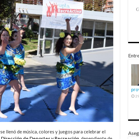
Entre
pro
29
se llenó de música, colores y juegos para celebrar el
Aseg
a
Dirección de Deportes y Recreación
, dependiente de