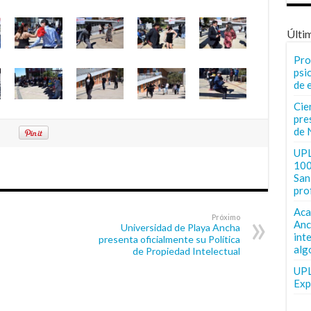
Últi
Pro
psi
de 
Cie
pre
de 
UPL
100
San 
pro
Aca
Próximo
Anc
Universidad de Playa Ancha
int
presenta oficialmente su Política
alg
de Propiedad Intelectual
UPL
Exp