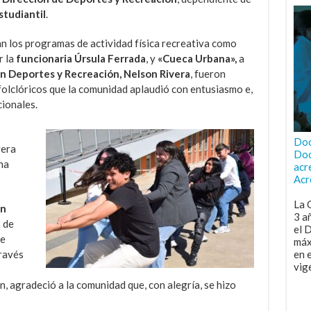
studiantil
.
n los programas de actividad física recreativa como
r la
funcionaria Úrsula Ferrada
, y
«Cueca Urbana»,
a
n Deportes y Recreación, Nelson Rivera
, fueron
folclóricos que la comunidad aplaudió con entusiasmo e,
cionales.
Doc
rera
Doc
na
acr
Acr
La 
án
3 a
s de
el 
se
máx
través
en 
vig
n, agradeció a la comunidad que, con alegría, se hizo