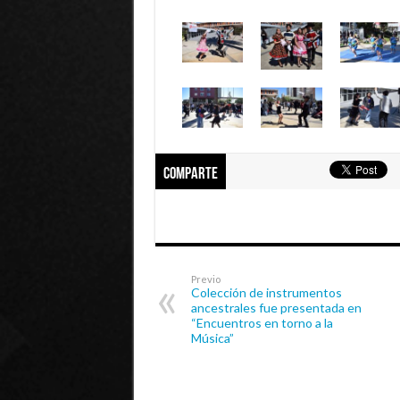
Comparte
Previo
Colección de instrumentos
ancestrales fue presentada en
“Encuentros en torno a la
Música”