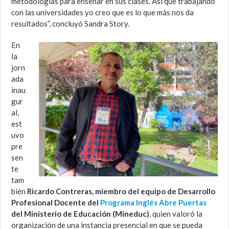
metodologías para enseñar en sus clases. Así que trabajando
con las universidades yo creo que es lo que más nos da
resultados”, concluyó Sandra Story.
En
la
jorn
ada
inau
gur
al,
est
uvo
pre
sen
te
tam
bién
Ricardo Contreras, miembro del equipo de Desarrollo
Profesional Docente del
Programa Inglés Abre Puertas
del Ministerio de Educación (Mineduc)
, quien valoró la
organización de una instancia presencial en que se pueda