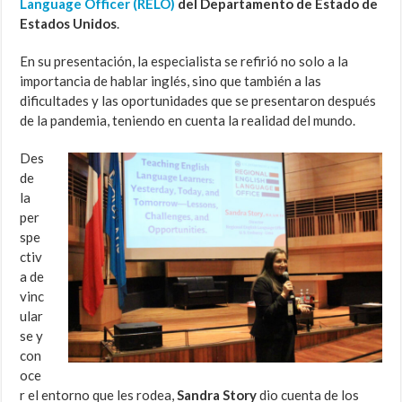
Language Officer (RELO)
del Departamento de Estado de
Estados Unidos
.
En su presentación, la especialista se refirió no solo a la
importancia de hablar inglés, sino que también a las
dificultades y las oportunidades que se presentaron después
de la pandemia, teniendo en cuenta la realidad del mundo.
Des
de
la
per
spe
ctiv
a de
vinc
ular
se y
con
oce
r el entorno que les rodea,
Sandra Story
dio cuenta de los