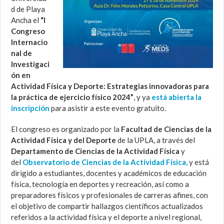
d de Playa
Ancha el
“I
Congreso
Internacio
nal de
Investigaci
ón en
Actividad Física y Deporte: Estrategias innovadoras para
la práctica de ejercicio físico 2024”
, y ya
está abierta la
inscripción
para asistir a este evento gratuito.
El congreso es organizado por la
Facultad de Ciencias de la
Actividad Física y del Deporte
de la UPLA, a través del
Departamento de Ciencias de la Actividad Física
y
del
Observatorio de Ciencias de la Actividad Física,
y está
dirigido a estudiantes, docentes y académicos de educación
física, tecnología en deportes y recreación, así como a
preparadores físicos y profesionales de carreras afines, con
el objetivo de compartir hallazgos científicos actualizados
referidos a la actividad física y el deporte a nivel regional,