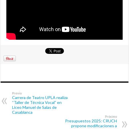
Previo
Carrera de Teatro UPLA realiza
“Taller de Técnica Vocal” en
Liceo Manuel de Salas de
Casablanca
Próximo
Presupuestos 2025: CRUCH
propone modificaciones a