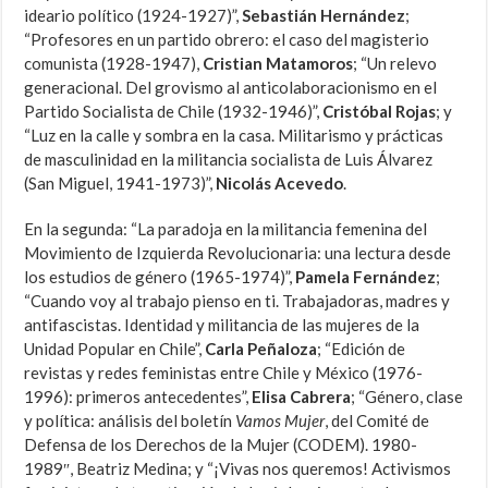
ideario político (1924-1927)”,
Sebastián Hernández
;
“Profesores en un partido obrero: el caso del magisterio
comunista (1928-1947),
Cristian Matamoros
; “Un relevo
generacional. Del grovismo al anticolaboracionismo en el
Partido Socialista de Chile (1932-1946)”,
Cristóbal Rojas
; y
“Luz en la calle y sombra en la casa. Militarismo y prácticas
de masculinidad en la militancia socialista de Luis Álvarez
(San Miguel, 1941-1973)”,
Nicolás Acevedo
.
En la segunda: “La paradoja en la militancia femenina del
Movimiento de Izquierda Revolucionaria: una lectura desde
los estudios de género (1965-1974)”,
Pamela Fernández
;
“Cuando voy al trabajo pienso en ti. Trabajadoras, madres y
antifascistas. Identidad y militancia de las mujeres de la
Unidad Popular en Chile”,
Carla Peñaloza
; “Edición de
revistas y redes feministas entre Chile y México (1976-
1996): primeros antecedentes”,
Elisa Cabrera
; “Género, clase
y política: análisis del boletín
Vamos Mujer
, del Comité de
Defensa de los Derechos de la Mujer (CODEM).
1980-
1989″, Beatriz Medina; y “¡Vivas nos queremos! Activismos