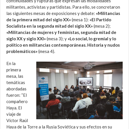
continuidades y rupturas que expresan las modalidades
militantes, activistas y partidistas. Para ello, se concretaron
las siguientes mesas de exposiciones y debate:
«Militancias
de la primera mitad del siglo XX»
(mesa 1):
«El Partido
Socialista en la segunda mitad del siglo XX»
(mesa 2);
«Militancias de mujeres y feministas, segunda mitad de
siglo XX y siglo XXI»
(mesa 3); y
«Lo social, lo gremial y lo
político en militancias contemporáneas. Historia y nudos
problemáticos»
(mesa 4).
En la
primera
mesa, las
temáticas
abordadas
fueron: “El
compañero
Haya. El
viaje de
Víctor Raúl
Haya de la Torre a la Rusia Soviética y sus efectos en su