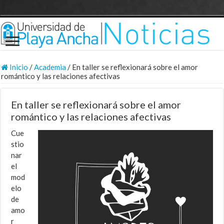
Inicio
/
Academia
/
En taller se reflexionará sobre el amor
romántico y las relaciones afectivas
En taller se reflexionará sobre el amor
romántico y las relaciones afectivas
Cue
stio
nar
el
mod
elo
de
amo
r