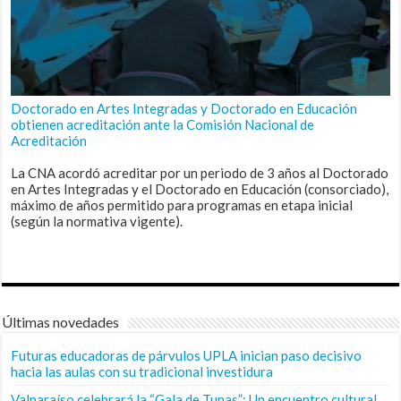
Doctorado en Artes Integradas y Doctorado en Educación
obtienen acreditación ante la Comisión Nacional de
Acreditación
La CNA acordó acreditar por un periodo de 3 años al Doctorado
en Artes Integradas y el Doctorado en Educación (consorciado),
máximo de años permitido para programas en etapa inicial
(según la normativa vigente).
Últimas novedades
Futuras educadoras de párvulos UPLA inician paso decisivo
hacia las aulas con su tradicional investidura
Valparaíso celebrará la “Gala de Tunas”: Un encuentro cultural