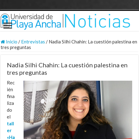
Inicio
/
Entrevistas
/
Nadia Silhi Chahin: La cuestión palestina en
tres preguntas
Nadia Silhi Chahin: La cuestión palestina en
tres preguntas
Rec
ién
fina
liza
do
el
tall
er
«Ha